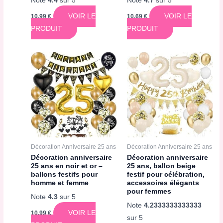
Note
4.4
sur 5
Note
4.7
sur 5
VOIR LE
VOIR LE
10,99
€
10,69
€
PRODUIT
PRODUIT
Décoration Anniversaire 25 ans
Décoration Anniversaire 25 ans
Décoration anniversaire
Décoration anniversaire
25 ans en noir et or –
25 ans, ballon beige
ballons festifs pour
festif pour célébration,
homme et femme
accessoires élégants
pour femmes
Note
4.3
sur 5
Note
4.2333333333333
VOIR LE
10,99
€
sur 5