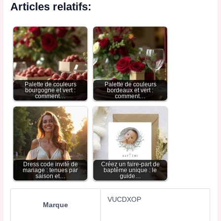
Articles relatifs:
Palette de couleurs
Palette de couleurs
bourgogne et vert :
bordeaux et vert :
comment…
comment…
Dress code invité de
Créez un faire-part de
mariage : tenues par
baptême unique : le
saison et…
guide…
VUCDXOP
Marque