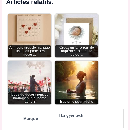
Articles relatifs:
Anniversaires de mariage
Créez un faire-part de
: liste complète des
baptême unique : le
noces…
guide…
Idées de décorations de
mariage sur le thème
aérien
Bapteme pour adulte
Hongyantech
Marque