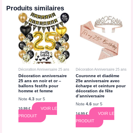
Produits similaires
Décoration Anniversaire 25 ans
Décoration Anniversaire 25 ans
Décoration anniversaire
Couronne et diadème
25 ans en noir et or –
25e anniversaire avec
ballons festifs pour
écharpe et ceinture pour
homme et femme
décoration de fête
d’anniversaire
Note
4.3
sur 5
Note
4.6
sur 5
VOIR LE
10,99
€
VOIR LE
14,99
€
PRODUIT
PRODUIT