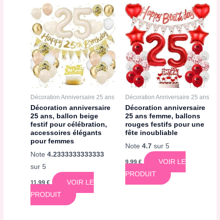
Décoration Anniversaire 25 ans
Décoration Anniversaire 25 ans
Décoration anniversaire
Décoration anniversaire
25 ans, ballon beige
25 ans femme, ballons
festif pour célébration,
rouges festifs pour une
accessoires élégants
fête inoubliable
pour femmes
Note
4.7
sur 5
Note
4.2333333333333
VOIR LE
9,99
€
sur 5
PRODUIT
VOIR LE
11,99
€
PRODUIT