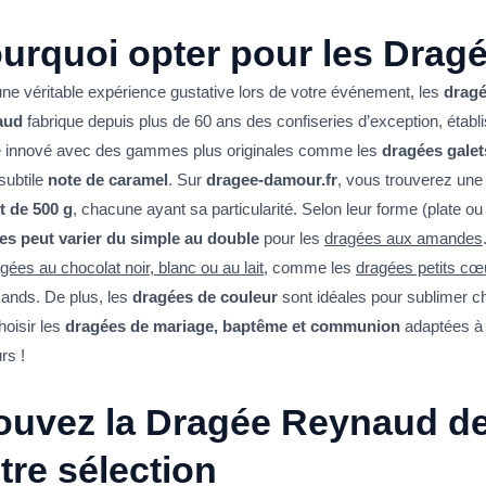
urquoi opter pour les Drag
ne véritable expérience gustative lors de votre événement, les
drag
aud
fabrique depuis plus de 60 ans des confiseries d’exception, établ
innové avec des gammes plus originales comme les
dragées galet
subtile
note de caramel
. Sur
dragee-damour.fr
, vous trouverez une
t de 500 g
, chacune ayant sa particularité. Selon leur forme (plate ou 
es peut varier du simple au double
pour les
dragées aux amandes
gées au chocolat noir, blanc ou au lait
, comme les
dragées petits cœ
ands. De plus, les
dragées de couleur
sont idéales pour sublimer 
hoisir les
dragées de mariage, baptême et communion
adaptées à 
rs !
ouvez la Dragée Reynaud de
tre sélection