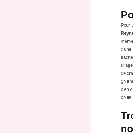
Po
Pour u
Reyn
même 
d’une 
sache
dragé
de
dra
gourm
bien c
couleu
Tr
no