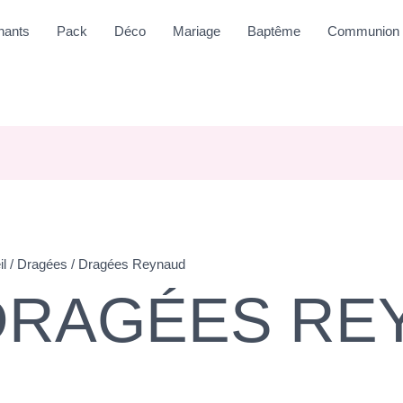
nants
Pack
Déco
Mariage
Baptême
Communion
il
/
Dragées
/ Dragées Reynaud
DRAGÉES RE