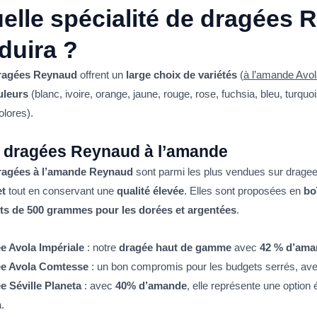
elle spécialité de dragées
duira ?
ragées Reynaud
offrent un
large choix de variétés
(
à l’amande Avol
uleurs
(blanc, ivoire, orange, jaune, rouge, rose, fuchsia, bleu, turquo
olores).
 dragées Reynaud à l’amande
ragées à l’amande Reynaud
sont parmi les plus vendues sur dragee-
t
tout en conservant une
qualité élevée
. Elles sont proposées en
bo
ts de 500 grammes pour les dorées et argentées
.
e Avola Impériale
: notre
dragée haut de gamme
avec
42 % d’ama
e Avola Comtesse
: un bon compromis pour les budgets serrés, av
e Séville Planeta
: avec
40% d’amande
, elle représente une optio
a.