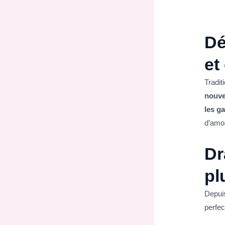
Dé
et
Tradit
nouve
les g
d’amou
Dr
pl
Depu
perfec