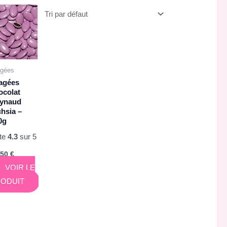
agées
agées
ocolat
ynaud
chsia –
0g
te
4.3
sur 5
,50
€
VOIR LE
ODUIT