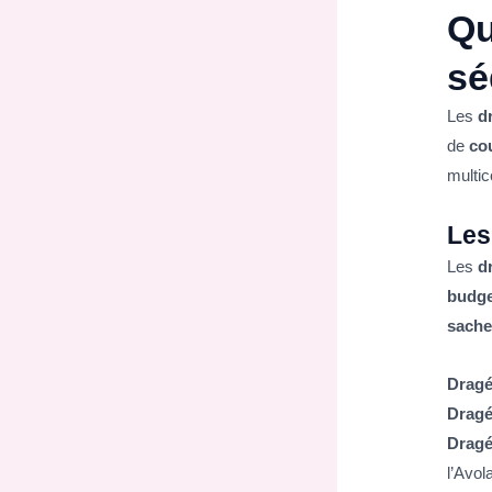
Qu
sé
Les
d
de
co
multic
Les
Les
d
budge
sache
Dragé
Dragé
Dragé
l’Avol