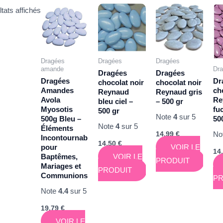
ltats affichés
Dragées
Dragées
Dragées
amande
Dr
Dragées
Dragées
Dragées
Dr
chocolat noir
chocolat noir
Amandes
ch
Reynaud
Reynaud gris
Avola
Re
bleu ciel –
– 500 gr
Myosotis
fu
500 gr
Note
4
sur 5
500g Bleu –
50
Note
4
sur 5
Éléments
No
14,99
€
Incontournables
14,50
€
pour
VOIR LE
14
Baptêmes,
VOIR LE
PRODUIT
Mariages et
PRODUIT
Communions
PR
Note
4.4
sur 5
19,79
€
VOIR LE