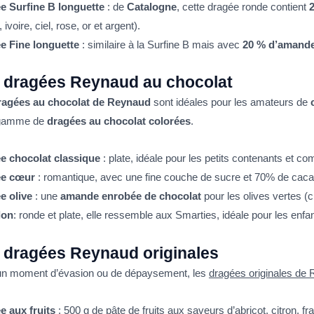
e Surfine B longuette
: de
Catalogne
, cette dragée ronde contient
 ivoire, ciel, rose, or et argent).
e Fine longuette
: similaire à la Surfine B mais avec
20 % d’amand
 dragées Reynaud au chocolat
ragées au chocolat de Reynaud
sont idéales pour les amateurs de
 gamme de
dragées au chocolat colorées
.
e chocolat classique
: plate, idéale pour les petits contenants et 
ée cœur
: romantique, avec une fine couche de sucre et 70% de cacao
e olive
: une
amande enrobée de chocolat
pour les olives vertes (ch
lon
: ronde et plate, elle ressemble aux Smarties, idéale pour les enfan
 dragées Reynaud originales
un moment d’évasion ou de dépaysement, les
dragées originales de
e aux fruits
: 500 g de pâte de fruits aux saveurs d’abricot, citron, f