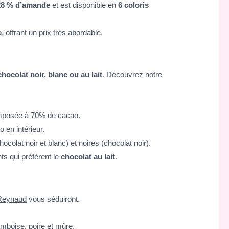
28 % d’amande
et est disponible en
6 coloris
e
, offrant un prix très abordable.
chocolat noir, blanc ou au lait
. Découvrez notre
composée à 70% de cacao.
 en intérieur.
ocolat noir et blanc) et noires (chocolat noir).
ts qui préfèrent le
chocolat au lait
.
 Reynaud
vous séduiront.
ramboise, poire et mûre.