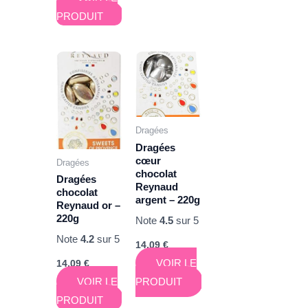
PRODUIT
Dragées
Dragées
cœur
Dragées
chocolat
Dragées
Reynaud
chocolat
argent – 220g
Reynaud or –
220g
Note
4.5
sur 5
Note
4.2
sur 5
14,09
€
VOIR LE
14,09
€
PRODUIT
VOIR LE
PRODUIT