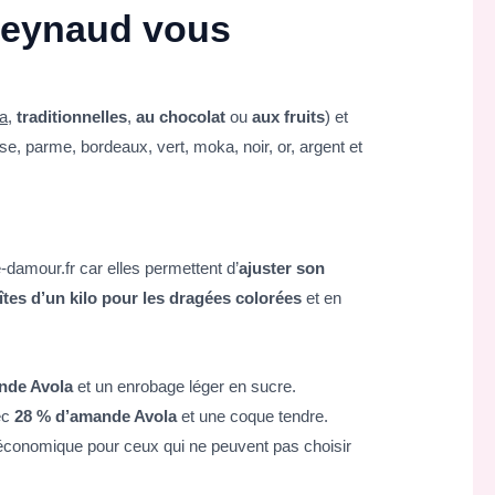
 Reynaud vous
a
,
traditionnelles
,
au chocolat
ou
aux fruits
) et
ise, parme, bordeaux, vert, moka, noir, or, argent et
damour.fr car elles permettent d’
ajuster son
îtes d’un kilo pour les dragées colorées
et en
nde Avola
et un enrobage léger en sucre.
ec
28 % d’amande Avola
et une coque tendre.
n économique pour ceux qui ne peuvent pas choisir