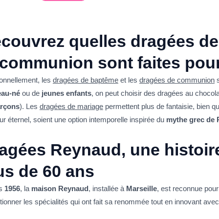
couvrez quelles dragées de
 communion sont faites pou
ionnellement, les
dragées de baptême
et les
dragées de communion
s
au-né
ou de
jeunes enfants
, on peut choisir des dragées au chocol
arçons
). Les
dragées de mariage
permettent plus de fantaisie, bien q
r éternel, soient une option intemporelle inspirée du
mythe grec de P
agées Reynaud, une histoir
us de 60 ans
is
1956
, la
maison Reynaud
, installée à
Marseille
, est reconnue pou
tionner les spécialités qui ont fait sa renommée tout en innovant av