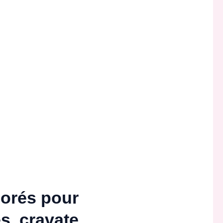
lorés pour
s, cravate,