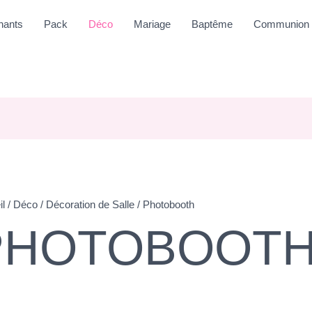
nants
Pack
Déco
Mariage
Baptême
Communion
il
/
Déco
/
Décoration de Salle
/ Photobooth
PHOTOBOOT