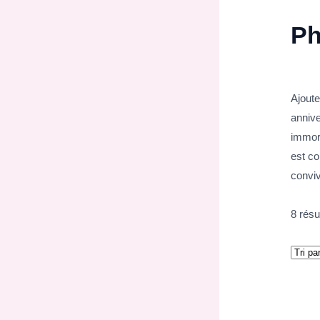
Ph
Ajoute
annive
immor
est co
conviv
8 résu