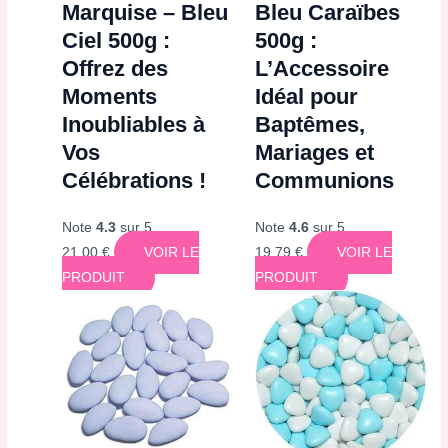
Marquise – Bleu
Bleu Caraïbes
Ciel 500g :
500g :
Offrez des
L’Accessoire
Moments
Idéal pour
Inoubliables à
Baptêmes,
Vos
Mariages et
Célébrations !
Communions
Note
4.3
sur 5
Note
4.6
sur 5
21,00
€
VOIR LE
19,79
€
VOIR LE
PRODUIT
PRODUIT