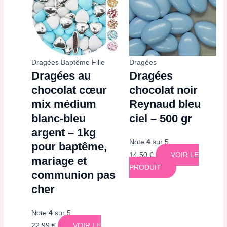
Dragées Baptême Fille
Dragées
Dragées au
Dragées
chocolat cœur
chocolat noir
mix médium
Reynaud bleu
blanc-bleu
ciel – 500 gr
argent – 1kg
Note
4
sur 5
pour baptême,
14,50
€
VOIR LE
mariage et
PRODUIT
communion pas
cher
Note
4
sur 5
22,99
€
VOIR LE