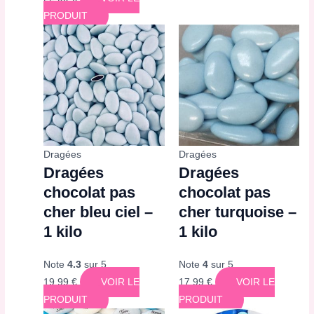
PRODUIT
Dragées
Dragées
Dragées
Dragées
chocolat pas
chocolat pas
cher bleu ciel –
cher turquoise –
1 kilo
1 kilo
Note
4.3
sur 5
Note
4
sur 5
19,99
€
VOIR LE
17,99
€
VOIR LE
PRODUIT
PRODUIT