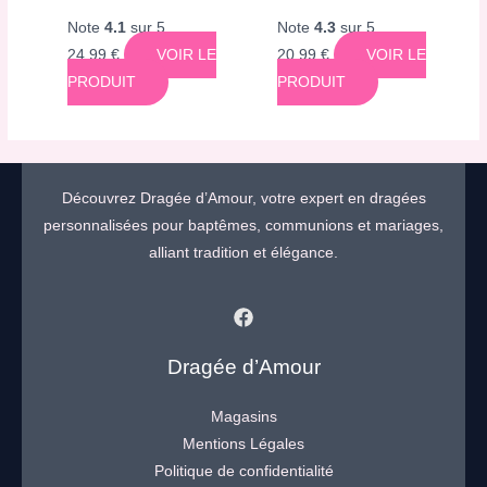
Note
4.1
sur 5
Note
4.3
sur 5
24,99
€
VOIR LE
20,99
€
VOIR LE
PRODUIT
PRODUIT
Découvrez Dragée d’Amour, votre expert en dragées
personnalisées pour baptêmes, communions et mariages,
alliant tradition et élégance.
Dragée d’Amour
Magasins
Mentions Légales
Politique de confidentialité