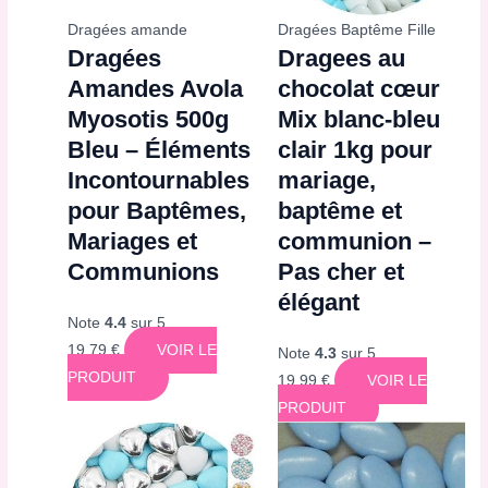
Dragées amande
Dragées Baptême Fille
Dragées
Dragees au
Amandes Avola
chocolat cœur
Myosotis 500g
Mix blanc-bleu
Bleu – Éléments
clair 1kg pour
Incontournables
mariage,
pour Baptêmes,
baptême et
Mariages et
communion –
Communions
Pas cher et
élégant
Note
4.4
sur 5
19,79
€
VOIR LE
Note
4.3
sur 5
PRODUIT
19,99
€
VOIR LE
PRODUIT