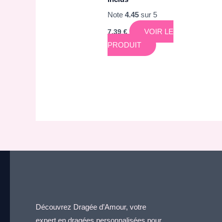
Note
4.45
sur 5
VOIR LE
7,39
€
PRODUIT
Découvrez Dragée d’Amour, votre
expert en dragées personnalisées pour