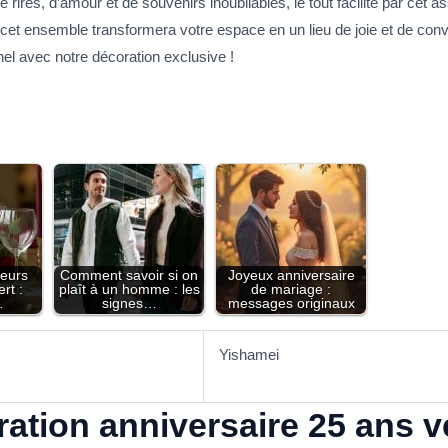
ires, d’amour et de souvenirs inoubliables, le tout facilité par cet as
cet ensemble transformera votre espace en un lieu de joie et de conviv
l avec notre décoration exclusive !
leurs
Comment savoir si on
Joyeux anniversaire
rt :
plaît à un homme : les
de mariage :
…
signes…
messages originaux
Yishamei
ation anniversaire 25 ans ve