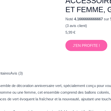
ACCESSOIR
ET FEMME, 
Noté
4.1666666666667
sur 
(
3
avis client)
5,99
€
J'EN PROFITE !
taires
Avis (3)
semble de décoration anniversaire vert, spécialement conçu pour v
 homme ou une femme, cet ensemble comprend des ballons colorés, d
nces de vert évoquent la fraîcheur et la nouveauté, ajoutant une touch