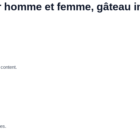
r homme et femme, gâteau i
 content.
tes.