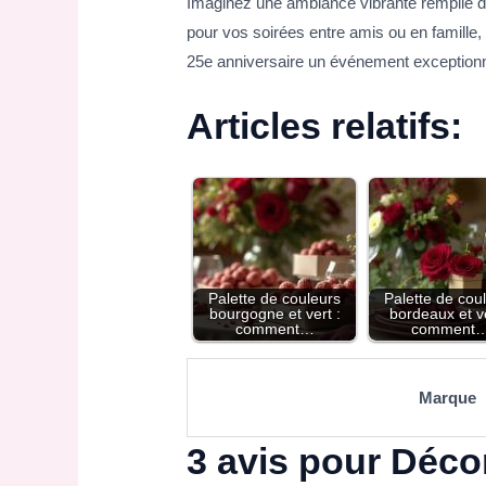
Imaginez une ambiance vibrante remplie de r
pour vos soirées entre amis ou en famille, 
25e anniversaire un événement exceptionne
Articles relatifs:
Palette de couleurs
Palette de cou
bourgogne et vert :
bordeaux et ve
comment…
comment
Marque
3 avis pour
Décor