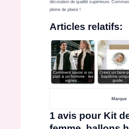
décoration de qualité supérieure. Commande
pleine de plaisir !
Articles relatifs:
Comment savoir si on
Créez un faire-p
plaît à un homme : les
baptême unique
signes…
guide…
Marque
1 avis pour
Kit d
femme, ballons h