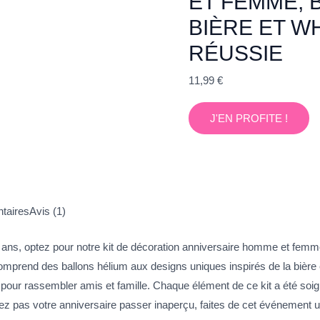
ET FEMME, 
BIÈRE ET W
RÉUSSIE
11,99
€
J'EN PROFITE !
taires
Avis (1)
5 ans, optez pour notre kit de décoration anniversaire homme et fem
comprend des ballons hélium aux designs uniques inspirés de la bièr
éal pour rassembler amis et famille. Chaque élément de ce kit a été s
z pas votre anniversaire passer inaperçu, faites de cet événement 