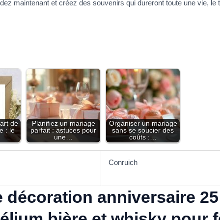
z maintenant et créez des souvenirs qui dureront toute une vie, le t
art de
Planifiez un mariage
Organiser un mariage
 : le
parfait : astuces pour
sans se soucier des
une…
coûts :…
Conruich
e décoration anniversaire 2
élium bière et whisky pour f