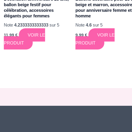
ballon beige festif pour
beige et marron, accessoir
célébration, accessoires
pour anniversaire femme et
élégants pour femmes
homme
Note
4.2333333333333
sur 5
Note
4.6
sur 5
VOIR LE
VOIR LE
11,99
€
9,99
€
PRODUIT
PRODUIT