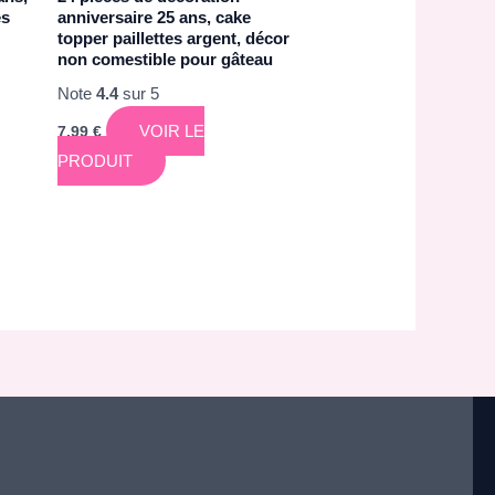
es
anniversaire 25 ans, cake
topper paillettes argent, décor
non comestible pour gâteau
Note
4.4
sur 5
VOIR LE
7,99
€
PRODUIT