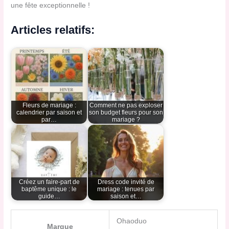
une fête exceptionnelle !
Articles relatifs:
Fleurs de mariage :
Comment ne pas exploser
calendrier par saison et
son budget fleurs pour son
par…
mariage ?
Créez un faire-part de
Dress code invité de
baptême unique : le
mariage : tenues par
guide…
saison et…
Ohaoduo
Marque