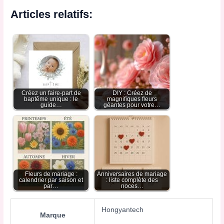
Articles relatifs:
Créez un faire-part de
DIY : Créez de
baptême unique : le
magnifiques fleurs
guide…
géantes pour votre…
Fleurs de mariage :
Anniversaires de mariage
calendrier par saison et
: liste complète des
par…
noces…
Hongyantech
Marque