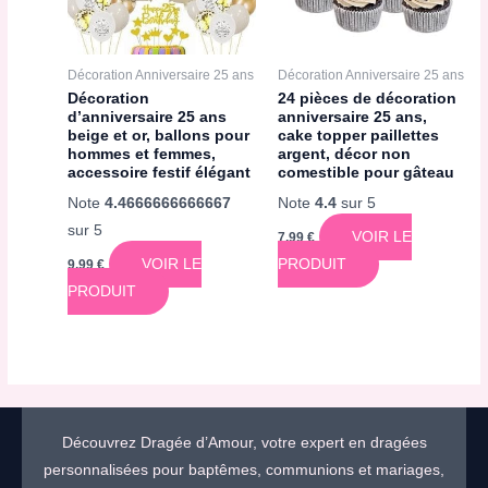
Décoration Anniversaire 25 ans
Décoration Anniversaire 25 ans
Décoration
24 pièces de décoration
d’anniversaire 25 ans
anniversaire 25 ans,
beige et or, ballons pour
cake topper paillettes
hommes et femmes,
argent, décor non
accessoire festif élégant
comestible pour gâteau
Note
4.4666666666667
Note
4.4
sur 5
sur 5
VOIR LE
7,99
€
VOIR LE
PRODUIT
9,99
€
PRODUIT
Découvrez Dragée d’Amour, votre expert en dragées
personnalisées pour baptêmes, communions et mariages,