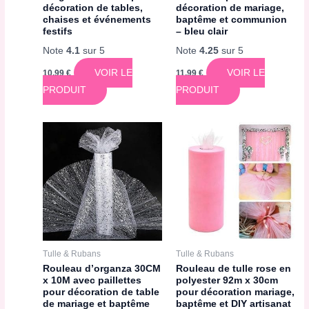
décoration de tables,
décoration de mariage,
chaises et événements
baptême et communion
festifs
– bleu clair
Note
4.1
sur 5
Note
4.25
sur 5
VOIR LE
VOIR LE
10,99
€
11,99
€
PRODUIT
PRODUIT
Tulle & Rubans
Tulle & Rubans
Rouleau d’organza 30CM
Rouleau de tulle rose en
x 10M avec paillettes
polyester 92m x 30cm
pour décoration de table
pour décoration mariage,
de mariage et baptême
baptême et DIY artisanat