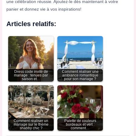
une célébration réussie. Ajoutez-le dès maintenant à votre
panier et donnez vie à vos inspirations!
Articles relatifs:
Dress code invité de
Comment réaliser une
mariage : tenues par
ambiance romantique
saison et…
pour son mariage ?
Comment réaliser un
Palette de couleurs
mariage sur le thème
bordeaux et vert :
shabby chic ?
comment…