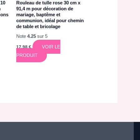
 10
Rouleau de tulle rose 30 cm x
n
91,4 m pour décoration de
ions
mariage, baptême et
communion, idéal pour chemin
de table et bricolage
Note
4.25
sur 5
VOIR LE
17,98
€
PRODUIT