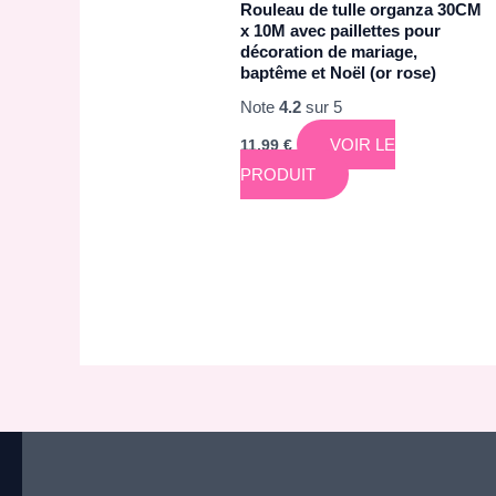
Rouleau de tulle organza 30CM
x 10M avec paillettes pour
décoration de mariage,
baptême et Noël (or rose)
Note
4.2
sur 5
VOIR LE
11,99
€
PRODUIT