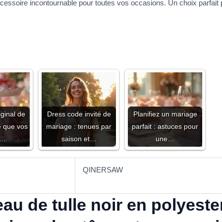
cessoire incontournable pour toutes vos occasions. Un choix parfai
iginal de
Dress code invité de
Planifiez un mariage
e que vos
mariage : tenues par
parfait : astuces pour
s…
saison et…
une…
QINERSAW
au de tulle noir en polyes