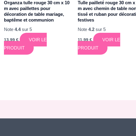
Organza tulle rouge 30 cm x 10
Tulle pailleté rouge 30 cm x
m avec paillettes pour
m avec chemin de table no
décoration de table mariage,
tissé et ruban pour décorat
baptême et communion
festives
Note
4.4
sur 5
Note
4.2
sur 5
VOIR LE
VOIR LE
13,99
€
11,99
€
PRODUIT
PRODUIT