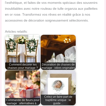
l’esthétique, et faites de vos moments spéciaux des souvenirs
inoubliables avec notre rouleau de tulle organza aux paillettes
en or rose. Transformez vos rêves en réalité grâce à nos
accessoires de décoration soigneusement sélectionnés.
Articles relatifs:
Comment decorer les
Décoration de chaises de
chaises pour mariage ?
mariage : idées originales
Créez un faire-part de
Commande de fleurs pour
baptême unique : le
mariage : alternatives à…
guide…