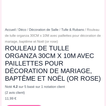
Accueil
/
Déco
/
Décoration de Salle
/
Tulle & Rubans
/ Rouleau
de tulle organza 30CM x 10M avec paillettes pour décoration de
mariage, baptême et Noël (or rose)
ROULEAU DE TULLE
ORGANZA 30CM X 10M AVEC
PAILLETTES POUR
DÉCORATION DE MARIAGE,
BAPTÊME ET NOËL (OR ROSE)
Noté
4.2
sur 5 basé sur
1
notation client
(
2
avis client)
11,99
€