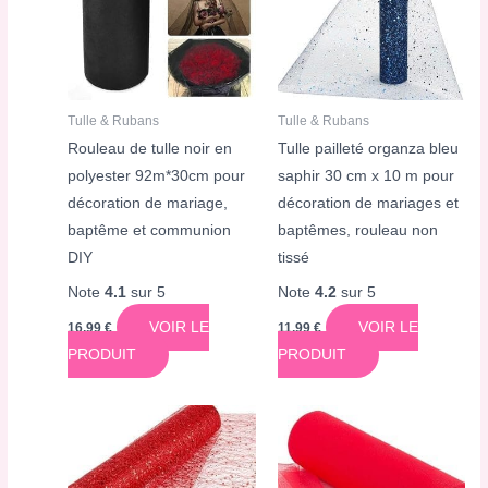
Tulle & Rubans
Tulle & Rubans
Rouleau de tulle noir en
Tulle pailleté organza bleu
polyester 92m*30cm pour
saphir 30 cm x 10 m pour
décoration de mariage,
décoration de mariages et
baptême et communion
baptêmes, rouleau non
DIY
tissé
Note
4.1
sur 5
Note
4.2
sur 5
VOIR LE
VOIR LE
16,99
€
11,99
€
PRODUIT
PRODUIT