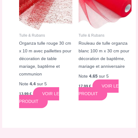
Tulle & Rubans
Tulle & Rubans
Organza tulle rouge 30 cm
Rouleau de tulle organza
x 10 m avec paillettes pour
blanc 100 m x 30 cm pour
décoration de table
décoration de baptême,
mariage, baptême et
mariage et anniversaire
communion
Note
4.65
sur 5
Note
4.4
sur 5
VOIR LE
17,99
€
VOIR LE
PRODUIT
13,99
€
PRODUIT