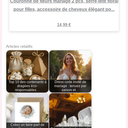
Couronne de fleurs mariage 2 pcs, serre-tête floral
pour filles, accessoire de cheveux élégant po...
14,99
€
Articles relatifs:
Top 10 des contenants à
Dress code invité de
dragées éco-
mariage : tenues par
responsables…
saison et…
Créez un faire-part de