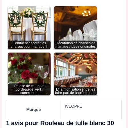
Comment decorer les
Décoration de chaises de
chaises pour mariage ?
mariage : idées originales
Palette de couleurs
bordeaux et vert :
L'harmonisation entre les
comment…
faire-part de baptême et…
IVEOPPE
Marque
1 avis pour
Rouleau de tulle blanc 30