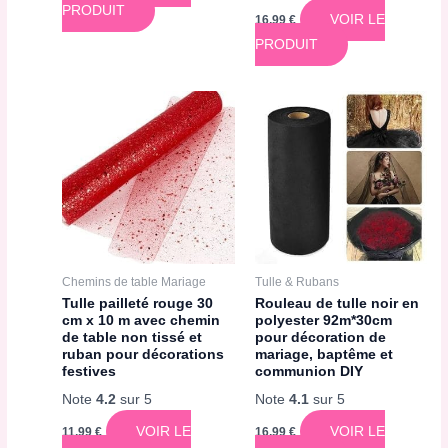
PRODUIT
VOIR LE
16,99
€
PRODUIT
Chemins de table Mariage
Tulle & Rubans
Tulle pailleté rouge 30
Rouleau de tulle noir en
cm x 10 m avec chemin
polyester 92m*30cm
de table non tissé et
pour décoration de
ruban pour décorations
mariage, baptême et
festives
communion DIY
Note
4.2
sur 5
Note
4.1
sur 5
VOIR LE
VOIR LE
11,99
€
16,99
€