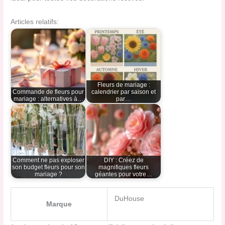
Articles relatifs:
Fleurs de mariage :
Commande de fleurs pour
calendrier par saison et
mariage : alternatives à…
par…
Comment ne pas exploser
DIY : Créez de
son budget fleurs pour son
magnifiques fleurs
mariage ?
géantes pour votre…
DuHouse
Marque