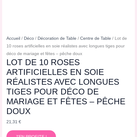
Accueil
/
Déco
/
Décoration de Table
/
Centre de Table
/ Lot de
10 roses artificielles en soie réalistes avec longues tiges pour
déco de mariage et fêtes – pêche doux
LOT DE 10 ROSES
ARTIFICIELLES EN SOIE
RÉALISTES AVEC LONGUES
TIGES POUR DÉCO DE
MARIAGE ET FÊTES – PÊCHE
DOUX
21,31
€
J'EN PROFITE !