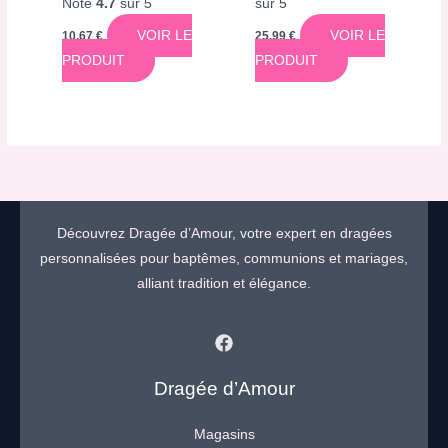
Note
4.7
sur 5
sur 5
VOIR LE
VOIR LE
10,67
€
25,99
€
PRODUIT
PRODUIT
Découvrez Dragée d’Amour, votre expert en dragées
personnalisées pour baptêmes, communions et mariages,
alliant tradition et élégance.
Dragée d’Amour
Magasins