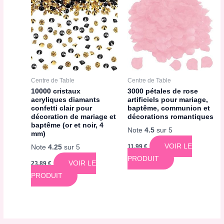
Centre de Table
Centre de Table
10000 cristaux
3000 pétales de rose
acryliques diamants
artificiels pour mariage,
confetti clair pour
baptême, communion et
décoration de mariage et
décorations romantiques
baptême (or et noir, 4
Note
4.5
sur 5
mm)
VOIR LE
11,99
€
Note
4.25
sur 5
PRODUIT
VOIR LE
23,89
€
PRODUIT