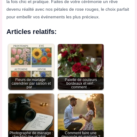
la fois chic et pratique. Faites de votre cérémonie un rêve
devenu réalité avec nos pétales de rose rouges, le choix parfait
pour embellir vos événements les plus précieux.
Articles relatifs:
Fleurs de mariage :
Palette de couleurs
calendrier par saison et
bordeaux et vert :
par…
comment…
Photographe de mariage :
Comment faire une
checklist des photos,…
demande en mariage ?