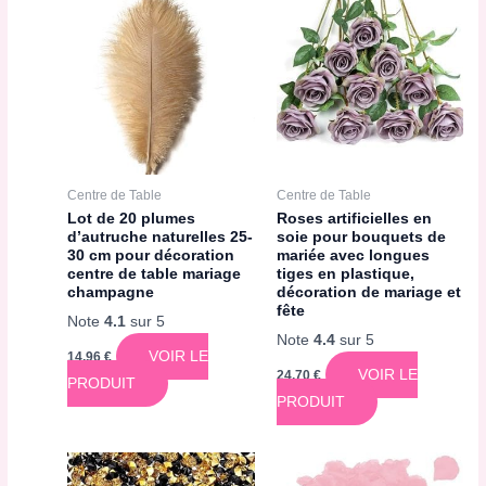
Centre de Table
Centre de Table
Lot de 20 plumes
Roses artificielles en
d’autruche naturelles 25-
soie pour bouquets de
30 cm pour décoration
mariée avec longues
centre de table mariage
tiges en plastique,
champagne
décoration de mariage et
fête
Note
4.1
sur 5
Note
4.4
sur 5
VOIR LE
14,96
€
VOIR LE
24,70
€
PRODUIT
PRODUIT