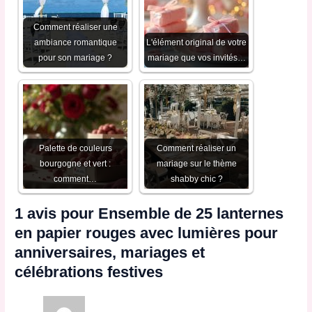
Comment réaliser une
ambiance romantique
L'élément original de votre
pour son mariage ?
mariage que vos invités…
Palette de couleurs
Comment réaliser un
bourgogne et vert :
mariage sur le thème
comment…
shabby chic ?
1 avis pour
Ensemble de 25 lanternes
en papier rouges avec lumières pour
anniversaires, mariages et
célébrations festives