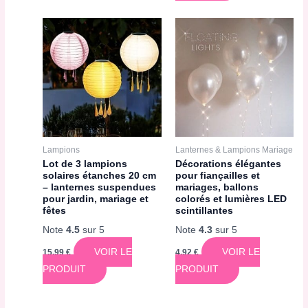
Lampions
Lanternes & Lampions Mariage
Lot de 3 lampions
Décorations élégantes
solaires étanches 20 cm
pour fiançailles et
– lanternes suspendues
mariages, ballons
pour jardin, mariage et
colorés et lumières LED
fêtes
scintillantes
Note
4.5
sur 5
Note
4.3
sur 5
VOIR LE
VOIR LE
15,99
€
4,92
€
PRODUIT
PRODUIT