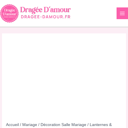
Aller
au
contenu
Accueil
/
Mariage
/
Décoration Salle Mariage
/
Lanternes &