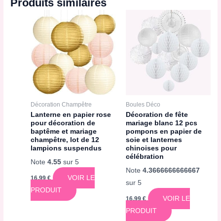
Produits similaires
Décoration Champêtre
Boules Déco
Lanterne en papier rose
Décoration de fête
pour décoration de
mariage blanc 12 pcs
baptême et mariage
pompons en papier de
champêtre, lot de 12
soie et lanternes
lampions suspendus
chinoises pour
célébration
Note
4.55
sur 5
Note
4.3666666666667
VOIR LE
16,99
€
sur 5
PRODUIT
VOIR LE
16,99
€
PRODUIT