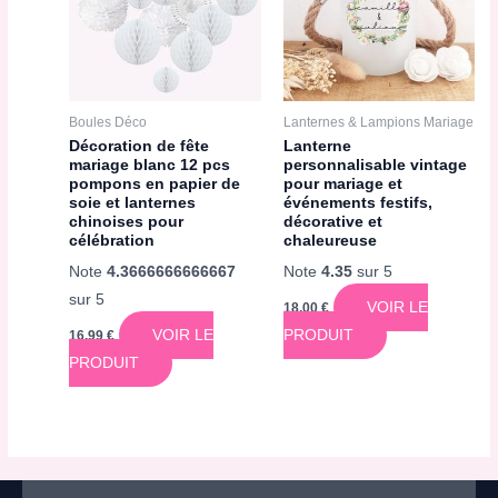
Boules Déco
Lanternes & Lampions Mariage
Décoration de fête
Lanterne
mariage blanc 12 pcs
personnalisable vintage
pompons en papier de
pour mariage et
soie et lanternes
événements festifs,
chinoises pour
décorative et
célébration
chaleureuse
Note
4.3666666666667
Note
4.35
sur 5
sur 5
VOIR LE
18,00
€
VOIR LE
PRODUIT
16,99
€
PRODUIT