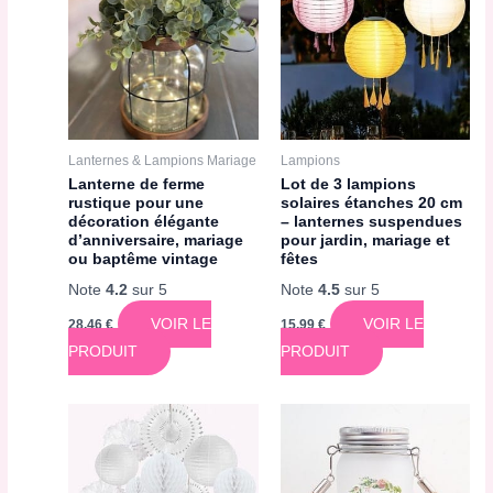
Lanternes & Lampions Mariage
Lampions
Lanterne de ferme
Lot de 3 lampions
rustique pour une
solaires étanches 20 cm
décoration élégante
– lanternes suspendues
d’anniversaire, mariage
pour jardin, mariage et
ou baptême vintage
fêtes
Note
4.2
sur 5
Note
4.5
sur 5
VOIR LE
VOIR LE
28,46
€
15,99
€
PRODUIT
PRODUIT