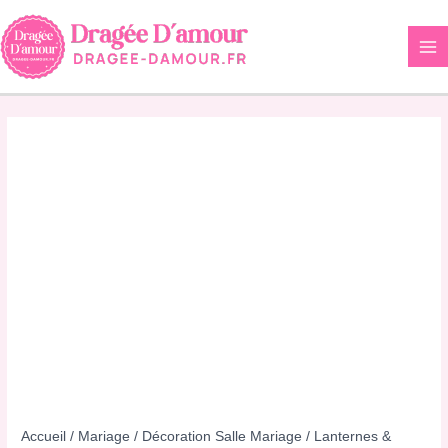
Aller
au
contenu
Accueil
/
Mariage
/
Décoration Salle Mariage
/
Lanternes &