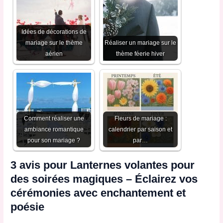
Idées de décorations de
mariage sur le thème
Réaliser un mariage sur le
aérien
thème féerie hiver
Comment réaliser une
Fleurs de mariage :
ambiance romantique
calendrier par saison et
pour son mariage ?
par…
3 avis pour
Lanternes volantes pour
des soirées magiques – Éclairez vos
cérémonies avec enchantement et
poésie