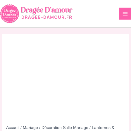
Aller
au
contenu
Accueil
/
Mariage
/
Décoration Salle Mariage
/
Lanternes &