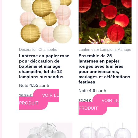
Décoration Champêtre
Lanternes & Lampions Mariage
Lanterne en papier rose
Ensemble de 25
pour décoration de
lanternes en papier
baptême et mariage
rouges avec lumières
champêtre, lot de 12
pour anniversaires,
lampions suspendus
mariages et célébrations
festives
Note
4.55
sur 5
Note
4.6
sur 5
VOIR LE
16,99
€
VOIR LE
32,24
€
PRODUIT
PRODUIT