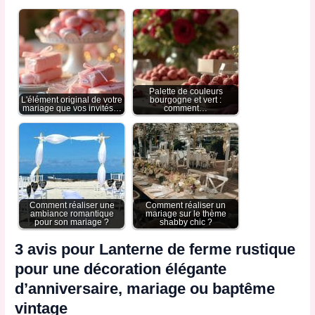
Palette de couleurs
L'élément original de votre
bourgogne et vert :
mariage que vos invités…
comment…
Comment réaliser une
Comment réaliser un
ambiance romantique
mariage sur le thème
pour son mariage ?
shabby chic ?
3 avis pour
Lanterne de ferme rustique
pour une décoration élégante
d’anniversaire, mariage ou baptême
vintage