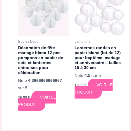
Boules Déco
Lampions
Décoration de fête
Lanternes rondes en
mariage blanc 12 pcs
papier blanc (lot de 12)
pompons en papier de
pour baptême, mariage
soie et lanternes
et anniversaire – tailles
chinoises pour
15 à 30 cm
célébration
Note
4.5
sur 5
Note
4.3666666666667
VOIR LE
18,99
€
sur 5
PRODUIT
VOIR LE
16,99
€
PRODUIT