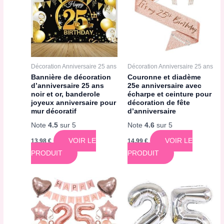
Décoration Anniversaire 25 ans
Décoration Anniversaire 25 ans
Bannière de décoration
Couronne et diadème
d’anniversaire 25 ans
25e anniversaire avec
noir et or, banderole
écharpe et ceinture pour
joyeux anniversaire pour
décoration de fête
mur décoratif
d’anniversaire
Note
4.5
sur 5
Note
4.6
sur 5
VOIR LE
VOIR LE
13,98
€
14,99
€
PRODUIT
PRODUIT