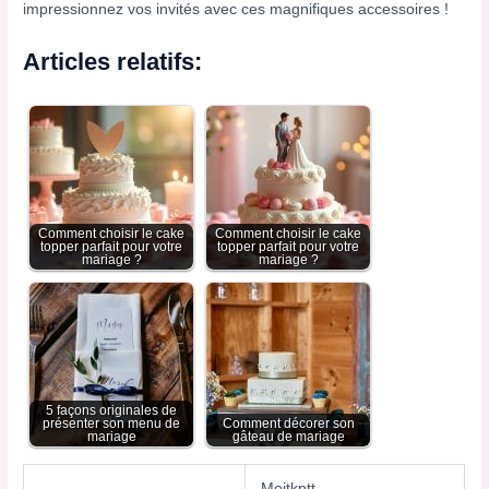
impressionnez vos invités avec ces magnifiques accessoires !
Articles relatifs:
Comment choisir le cake
Comment choisir le cake
topper parfait pour votre
topper parfait pour votre
mariage ?
mariage ?
5 façons originales de
présenter son menu de
Comment décorer son
mariage
gâteau de mariage
Moitkptt