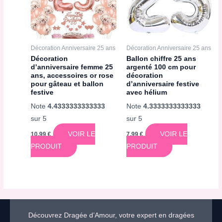
Décoration Anniversaire 25 ans
Décoration Anniversaire 25 ans
Décoration
Ballon chiffre 25 ans
d’anniversaire femme 25
argenté 100 cm pour
ans, accessoires or rose
décoration
pour gâteau et ballon
d’anniversaire festive
festive
avec hélium
Note
4.4333333333333
Note
4.3333333333333
sur 5
sur 5
VOIR LE
VOIR LE
10,99
€
7,99
€
PRODUIT
PRODUIT
Découvrez Dragée d’Amour, votre expert en dragées