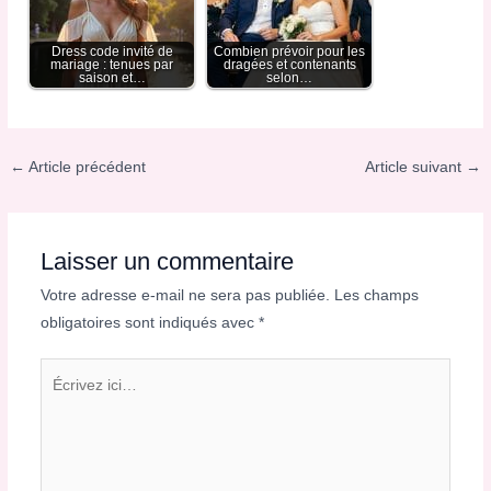
Dress code invité de
Combien prévoir pour les
mariage : tenues par
dragées et contenants
saison et…
selon…
←
Article précédent
Article suivant
→
Laisser un commentaire
Votre adresse e-mail ne sera pas publiée.
Les champs
obligatoires sont indiqués avec
*
Écrivez
ici…