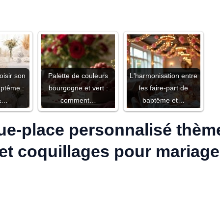
isir son
Palette de couleurs
L'harmonisation entre
ptême :
bourgogne et vert :
les faire-part de
 &…
comment…
baptême et…
e-place personnalisé thème
 et coquillages pour mariage