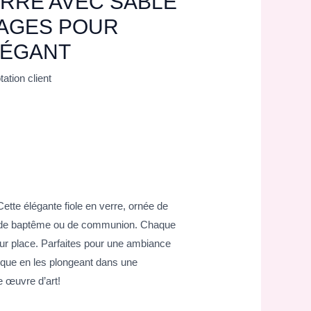
ERRE AVEC SABLE
LAGES POUR
LÉGANT
ation client
tte élégante fiole en verre, ornée de
age, de baptême ou de communion. Chaque
eur place. Parfaites pour une ambiance
ique en les plongeant dans une
 œuvre d’art!