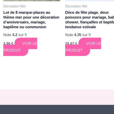
Décoration Mer
Décoration Mer
Lot de 8 marque-places au
Déco de fête plage, deux
thème mer pour une décoration
poissons pour mariage, ba
d’anniversaire, mariage,
shower, fiançailles et bapt
baptême ou communion
tendance estivale
Note
4.2
sur 5
Note
4.35
sur 5
VOIR LE
VOIR LE
3,90
€
25,67
€
PRODUIT
PRODUIT