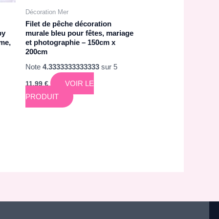
Décoration Mer
Filet de pêche décoration
by
murale bleu pour fêtes, mariage
ême,
et photographie – 150cm x
200cm
Note
4.3333333333333
sur 5
VOIR LE
11,99
€
PRODUIT