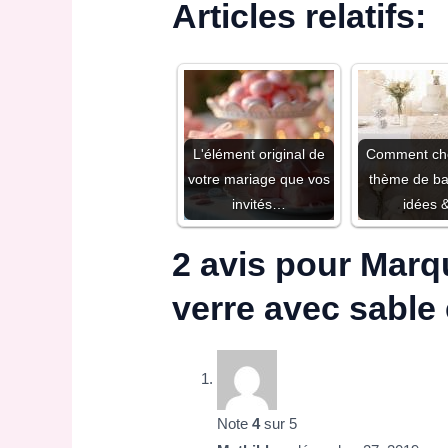
Articles relatifs:
L'élément original de
Comment cho
votre mariage que vos
thème de ba
invités…
idées
2 avis pour
Marqu
verre avec sable
Note
4
sur 5