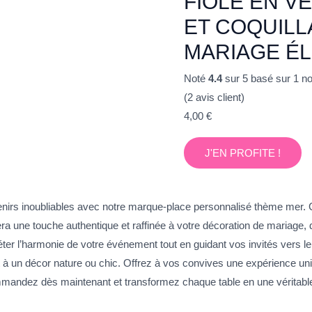
FIOLE EN V
ET COQUIL
MARIAGE É
Noté
4.4
sur 5 basé sur
1
not
(
2
avis client)
4,00
€
J'EN PROFITE !
enirs inoubliables avec notre marque-place personnalisé thème mer. Ce
ortera une touche authentique et raffinée à votre décoration de mari
ter l’harmonie de votre événement tout en guidant vos invités vers l
t à un décor nature ou chic. Offrez à vos convives une expérience un
andez dès maintenant et transformez chaque table en une véritable