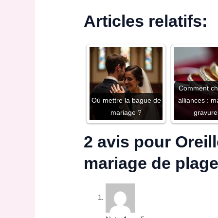
Articles relatifs:
Comment cho
Où mettre la bague de
alliances : m
mariage ?
gravur
2 avis pour
Oreil
mariage de plage