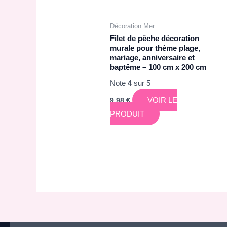
Décoration Mer
Filet de pêche décoration
murale pour thème plage,
mariage, anniversaire et
baptême – 100 cm x 200 cm
Note
4
sur 5
VOIR LE
9,98
€
PRODUIT