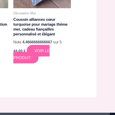
Décoration Mer
Coussin alliances cœur
tion
turquoise pour mariage thème
mer, cadeau fiançailles
personnalisé et élégant
Note
4.4666666666667
sur 5
VOIR LE
44,00
€
PRODUIT