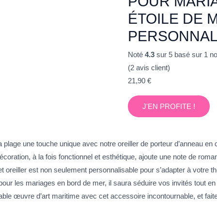
POUR MARIA
ÉTOILE DE 
PERSONNAL
Noté
4.3
sur 5 basé sur
1
not
(
2
avis client)
21,90
€
J'EN PROFITE !
 plage une touche unique avec notre oreiller de porteur d’anneau en c
ration, à la fois fonctionnel et esthétique, ajoute une note de romanti
t oreiller est non seulement personnalisable pour s’adapter à votre t
our les mariages en bord de mer, il saura séduire vos invités tout e
ble œuvre d’art maritime avec cet accessoire incontournable, et fai