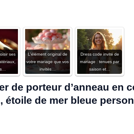
isir ses
L'élément original de
Dress code invité de
atériaux,
votre mariage que vos
mariage : tenues par
es…
invités…
saison et…
ler de porteur d’anneau en 
, étoile de mer bleue person