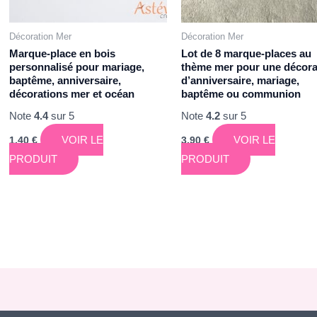
Décoration Mer
Décoration Mer
Marque-place en bois
Lot de 8 marque-places au
personnalisé pour mariage,
thème mer pour une décora
baptême, anniversaire,
d’anniversaire, mariage,
décorations mer et océan
baptême ou communion
Note
4.4
sur 5
Note
4.2
sur 5
VOIR LE
VOIR LE
1,40
€
3,90
€
PRODUIT
PRODUIT