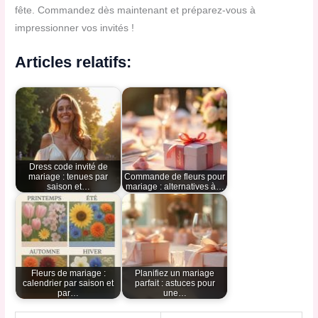
fête. Commandez dès maintenant et préparez-vous à
impressionner vos invités !
Articles relatifs:
Dress code invité de
mariage : tenues par
Commande de fleurs pour
saison et…
mariage : alternatives à…
Fleurs de mariage :
Planifiez un mariage
calendrier par saison et
parfait : astuces pour
par…
une…