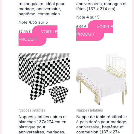
rectangulaire, idéal pour
anniversaires, mariages et
mariage, anniversaire,
fêtes (137 x 274 cm)
baptême, communion
Note
4
sur 5
Note
4.55
sur 5
VOIR LE
6,99
€
VOIR LE
17,98
€
PRODUIT
PRODUIT
Nappes jetables
Nappes jetables
Nappes jetables noires et
Nappe de table réutilisable
blanches 137×274 cm en
à pois dorés pour mariage,
plastique pour
anniversaire, baptême et
anniversaires, mariages,
communion (137 x 274