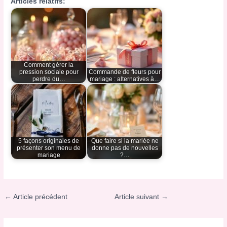
Articles relatifs:
Comment gérer la
pression sociale pour
Commande de fleurs pour
perdre du…
mariage : alternatives à…
5 façons originales de
Que faire si la mariée ne
présenter son menu de
donne pas de nouvelles
mariage
?…
←
Article précédent
Article suivant
→