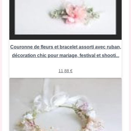
Couronne de fleurs et bracelet assorti avec ruban,
décoration chic pour mariage, festival et shooti...
11,88
€