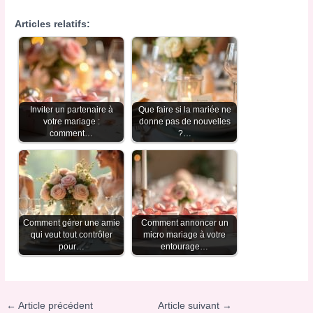
Articles relatifs:
Inviter un partenaire à
Que faire si la mariée ne
votre mariage :
donne pas de nouvelles
comment…
?…
Comment gérer une amie
Comment annoncer un
qui veut tout contrôler
micro mariage à votre
pour…
entourage…
←
Article précédent
Article suivant
→