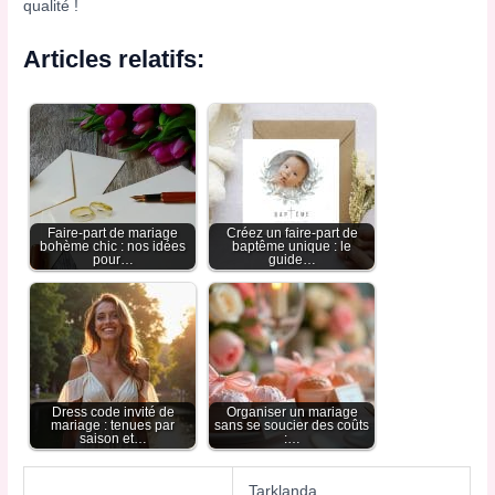
qualité !
Articles relatifs:
Faire-part de mariage
Créez un faire-part de
bohème chic : nos idées
baptême unique : le
pour…
guide…
Dress code invité de
Organiser un mariage
mariage : tenues par
sans se soucier des coûts
saison et…
:…
Tarklanda