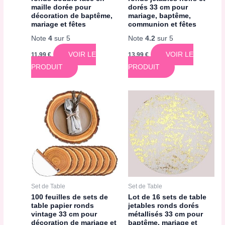
maille dorée pour
dorés 33 cm pour
décoration de baptême,
mariage, baptême,
mariage et fêtes
communion et fêtes
Note
4
sur 5
Note
4.2
sur 5
VOIR LE
VOIR LE
11,99
€
13,99
€
PRODUIT
PRODUIT
Set de Table
Set de Table
100 feuilles de sets de
Lot de 16 sets de table
table papier ronds
jetables ronds dorés
vintage 33 cm pour
métallisés 33 cm pour
décoration de mariage et
baptême, mariage et