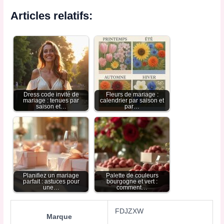
Articles relatifs:
Dress code invité de
Fleurs de mariage :
mariage : tenues par
calendrier par saison et
saison et…
par…
Planifiez un mariage
Palette de couleurs
parfait : astuces pour
bourgogne et vert :
une…
comment…
FDJZXW
Marque