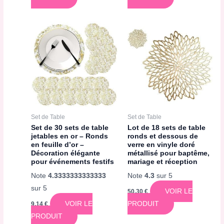
Set de Table
Set de Table
Set de 30 sets de table
Lot de 18 sets de table
jetables en or – Ronds
ronds et dessous de
en feuille d’or –
verre en vinyle doré
Décoration élégante
métallisé pour baptême,
pour événements festifs
mariage et réception
Note
4.3333333333333
Note
4.3
sur 5
sur 5
VOIR LE
50,30
€
VOIR LE
PRODUIT
9,14
€
PRODUIT