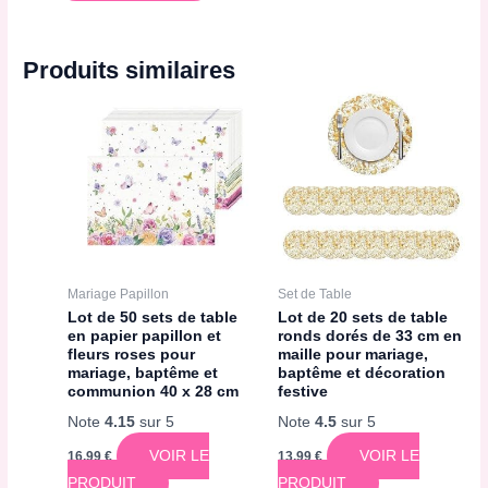
Produits similaires
Mariage Papillon
Set de Table
Lot de 50 sets de table
Lot de 20 sets de table
en papier papillon et
ronds dorés de 33 cm en
fleurs roses pour
maille pour mariage,
mariage, baptême et
baptême et décoration
communion 40 x 28 cm
festive
Note
4.15
sur 5
Note
4.5
sur 5
VOIR LE
VOIR LE
16,99
€
13,99
€
PRODUIT
PRODUIT