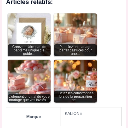
Articles relatifs:
Créez un faire-part de
Planifiez un mariage
baptême unique : le
parfait : astuces pour
guide…
une…
Évitez les catastrophes
L'élément original de votre
lors de la préparation
mariage que vos invités…
de…
KALIONE
Marque