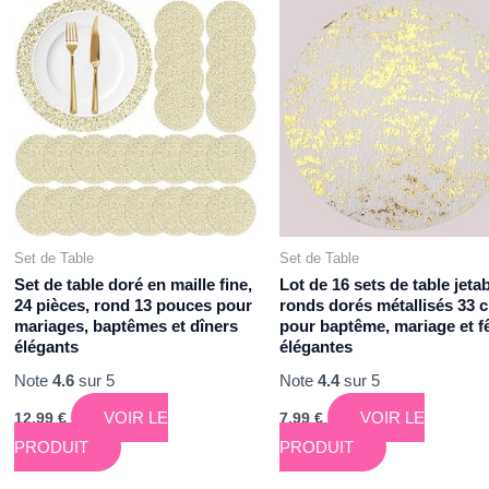
Set de Table
Set de Table
Set de table doré en maille fine,
Lot de 16 sets de table jeta
24 pièces, rond 13 pouces pour
ronds dorés métallisés 33 
mariages, baptêmes et dîners
pour baptême, mariage et f
élégants
élégantes
Note
4.6
sur 5
Note
4.4
sur 5
VOIR LE
VOIR LE
12,99
€
7,99
€
PRODUIT
PRODUIT