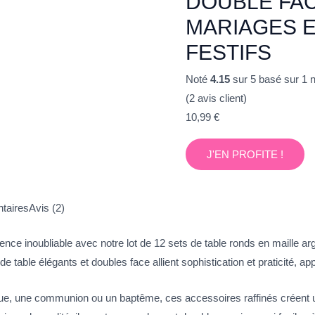
DOUBLE FA
MARIAGES 
FESTIFS
Noté
4.15
sur 5 basé sur
1
n
(
2
avis client)
10,99
€
J'EN PROFITE !
taires
Avis (2)
nce inoubliable avec notre lot de 12 sets de table ronds en maille 
 table élégants et doubles face allient sophistication et praticité, ap
ue, une communion ou un baptême, ces accessoires raffinés créent 