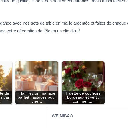
aux de qualité, ils sont non seulement durables, mais aussi faciles à 
gance avec nos sets de table en maille argentée et faites de chaqu
ez votre décoration de fête en un clin d’œil!
té de
Planifiez un mariage
Palette de couleurs
es par
parfait : astuces pour
bordeaux et vert :
…
une…
comment…
WEINIBAO