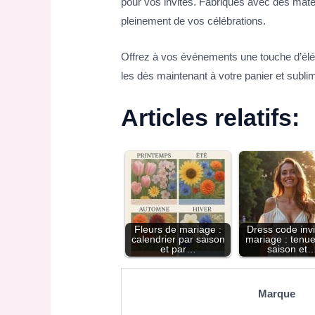
pour vos invités. Fabriqués avec des matéri
pleinement de vos célébrations.
Offrez à vos événements une touche d’élé
les dès maintenant à votre panier et sublim
Articles relatifs:
Fleurs de mariage :
Dress code invi
calendrier par saison
mariage : tenu
et par…
saison et
Marque