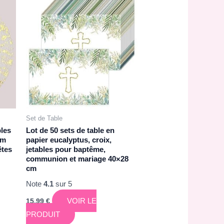
Set de Table
bles
Lot de 50 sets de table en
cm
papier eucalyptus, croix,
êtes
jetables pour baptême,
communion et mariage 40×28
cm
Note
4.1
sur 5
VOIR LE
15,99
€
PRODUIT