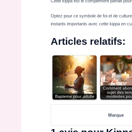
Cette kippa est le complément parfait pour 
Optez pour ce symbole de foi et de cultu
instants importants avec cette kippa en cui
Articles relatifs:
Comment abord
sujet des ten
Bapteme pour adulte
modestes po
Marque