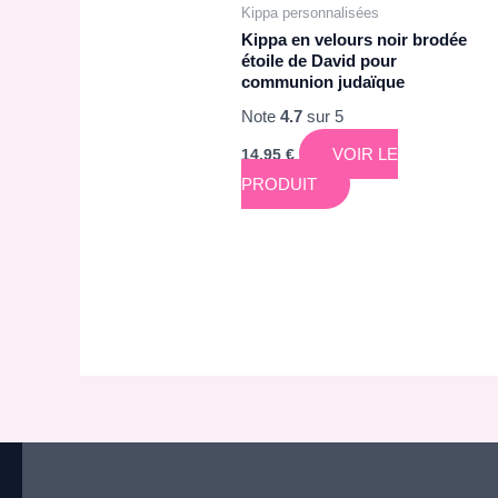
Kippa personnalisées
Kippa en velours noir brodée
étoile de David pour
communion judaïque
Note
4.7
sur 5
VOIR LE
14,95
€
PRODUIT