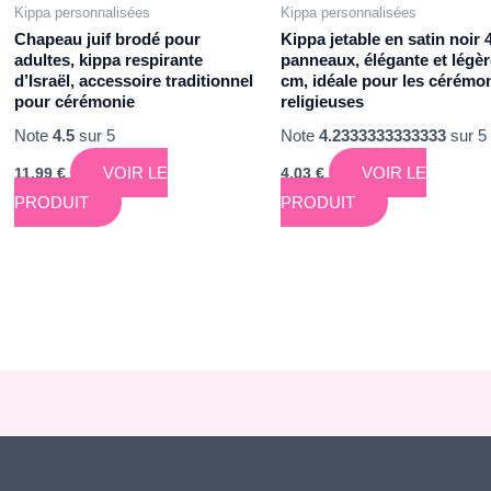
Kippa personnalisées
Kippa personnalisées
Chapeau juif brodé pour
Kippa jetable en satin noir 
adultes, kippa respirante
panneaux, élégante et légèr
d’Israël, accessoire traditionnel
cm, idéale pour les cérémo
pour cérémonie
religieuses
Note
4.5
sur 5
Note
4.2333333333333
sur 5
VOIR LE
VOIR LE
11,99
€
4,03
€
PRODUIT
PRODUIT