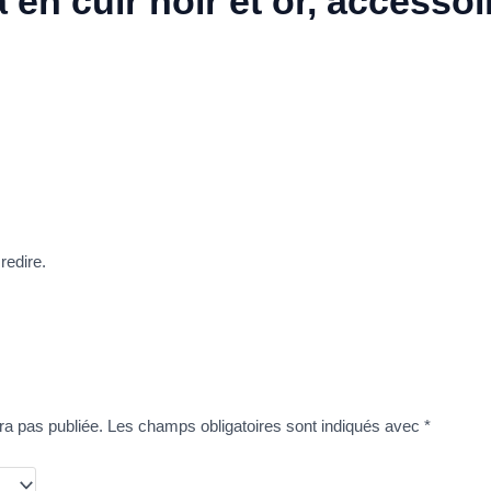
 en cuir noir et or, accesso
redire.
ra pas publiée.
Les champs obligatoires sont indiqués avec
*