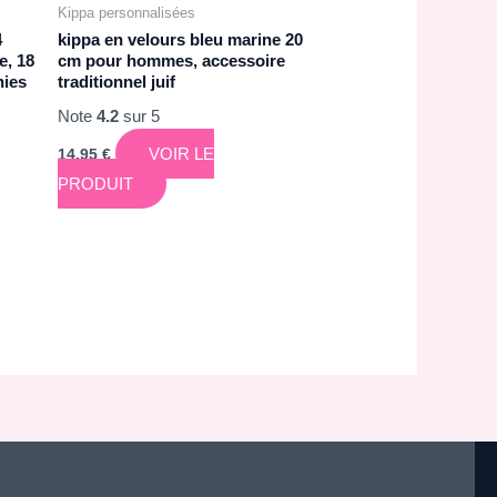
Kippa personnalisées
4
kippa en velours bleu marine 20
e, 18
cm pour hommes, accessoire
nies
traditionnel juif
Note
4.2
sur 5
VOIR LE
14,95
€
PRODUIT