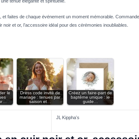
une tenue élégante et spirituelle.
re, et faites de chaque événement un moment mémorable. Commandez d
r noir et or, l’accessoire idéal pour des cérémonies inoubliables.
er le
Dress code invité de
Créez un faire-part de
ues
mariage : tenues par
baptême unique : le
ur…
saison et…
guide…
JL Kippha's