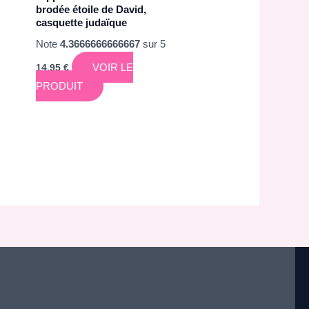
brodée étoile de David,
casquette judaïque
Note
4.3666666666667
sur 5
VOIR LE
14,95
€
PRODUIT