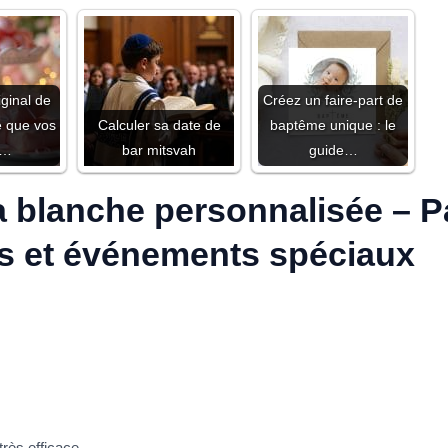
iginal de
Créez un faire-part de
e que vos
Calculer sa date de
baptême unique : le
s…
bar mitsvah​
guide…
 blanche personnalisée – Pa
es et événements spéciaux
 très efficace.