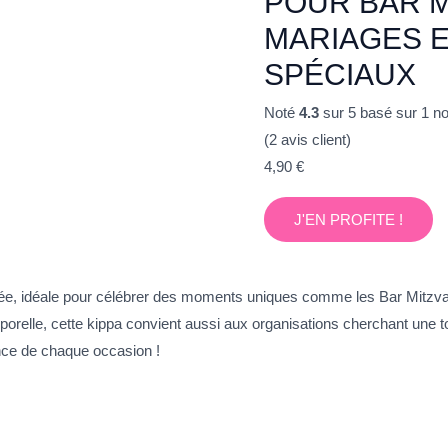
POUR BAR M
MARIAGES 
SPÉCIAUX
Noté
4.3
sur 5 basé sur
1
not
(
2
avis client)
4,90
€
J'EN PROFITE !
e, idéale pour célébrer des moments uniques comme les Bar Mitzvah,
elle, cette kippa convient aussi aux organisations cherchant une touc
ance de chaque occasion !