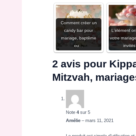
Comment créer un
candy bar pour
L'élément or
mariage, baptême
votre mariag
ou…
invité
2 avis pour
Kippa
Mitzvah, mariag
Note
4
sur 5
Amélie
–
mars 11, 2021
Le produit est simple d’utilisation et