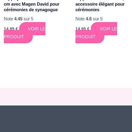
cm avec Magen David pour
accessoire élégant pour
cérémonies de synagogue
cérémonies
Note
4.45
sur 5
Note
4.6
sur 5
VOIR LE
VOIR LE
14,95
€
14,95
€
PRODUIT
PRODUIT