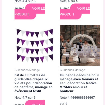
Note
4.4
sur 5
Note
4
sur 5
VOIR LE
VOIR LE
16,99
€
11,99
€
PRODUIT
PRODUIT
Guirlandes Mariage
Guirlandes Mariage
Kit de 10 mètres de
Guirlande découpe pour
guirlandes drapeaux
mariage avec fanions et
violets pour décoration
lien, décoration festive
de baptême, mariage et
Mr&Mrs amour et
événement festif
bonheur
Note
4.7
sur 5
Note
4.4666666666667
sur 5