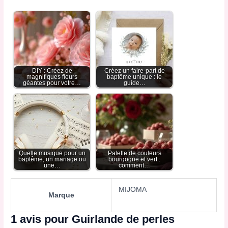
DIY : Créez de
Créez un faire-part de
magnifiques fleurs
baptême unique : le
géantes pour votre…
guide…
Quelle musique pour un
Palette de couleurs
baptême, un mariage ou
bourgogne et vert :
une…
comment…
MIJOMA
Marque
1 avis pour
Guirlande de perles