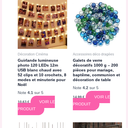
Décoration Cinéma
Accessoires déco dragées
Guirlande lumineuse
Galets de verre
photo 120 LEDs 12m
décoratifs 1000 g – 200
USB blanc chaud avec
pièces pour mariage,
52 clips et 10 crochets, 8
baptême, communion et
modes et minuterie pour
décoration de table
Noël
Note
4.2
sur 5
Note
4.1
sur 5
VOIR LE
14,99
€
VOIR LE
10,63
€
PRODUIT
PRODUIT