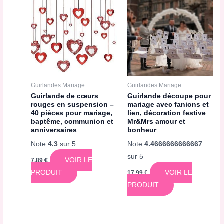
Guirlandes Mariage
Guirlandes Mariage
Guirlande de cœurs
Guirlande découpe pour
rouges en suspension –
mariage avec fanions et
40 pièces pour mariage,
lien, décoration festive
baptême, communion et
Mr&Mrs amour et
anniversaires
bonheur
Note
4.3
sur 5
Note
4.4666666666667
sur 5
VOIR LE
7,89
€
PRODUIT
VOIR LE
17,99
€
PRODUIT