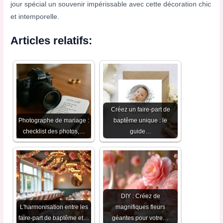
jour spécial un souvenir impérissable avec cette décoration chic
et intemporelle.
Articles relatifs:
Créez un faire-part de
Photographe de mariage :
baptême unique : le
checklist des photos,…
guide…
DIY : Créez de
L'harmonisation entre les
magnifiques fleurs
faire-part de baptême et…
géantes pour votre…