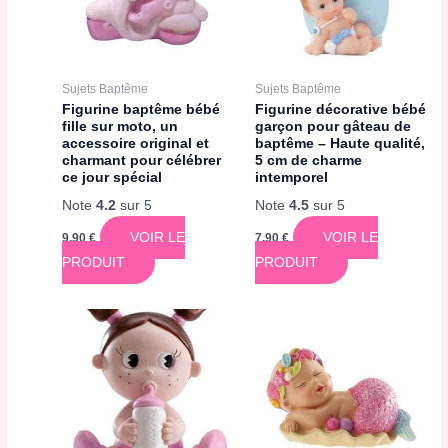
Sujets Baptême
Sujets Baptême
Figurine baptême bébé
Figurine décorative bébé
fille sur moto, un
garçon pour gâteau de
accessoire original et
baptême – Haute qualité,
charmant pour célébrer
5 cm de charme
ce jour spécial
intemporel
Note
4.2
sur 5
Note
4.5
sur 5
VOIR LE
VOIR LE
9,90
€
7,90
€
PRODUIT
PRODUIT