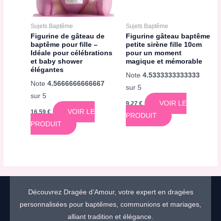
Sujets Baptême
Sujets Baptême
Figurine de gâteau de
Figurine gâteau baptême
baptême pour fille –
petite sirène fille 10cm
Idéale pour célébrations
pour un moment
et baby shower
magique et mémorable
élégantes
Note
4.5333333333333
Note
4.5666666666667
sur 5
sur 5
VOIR LE
9,27
€
VOIR LE
16,59
€
PRODUIT
PRODUIT
Découvrez Dragée d’Amour, votre expert en dragées
personnalisées pour baptêmes, communions et mariages,
alliant tradition et élégance.