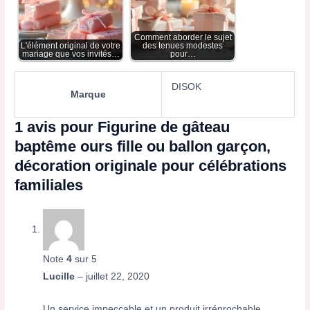
Comment aborder le sujet
L'élément original de votre
des tenues modestes
mariage que vos invités…
pour…
DISOK
Marque
1 avis pour
Figurine de gâteau
baptême ours fille ou ballon garçon,
décoration originale pour célébrations
familiales
Note
4
sur 5
Lucille
–
juillet 22, 2020
Un service impeccable et un produit irréprochable.