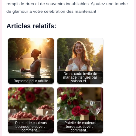
rempli de rires et de souvenirs inoubliables. Ajoutez une touche
de glamour à votre célébration dès maintenant !
Articles relatifs:
Dress code invité de
mariage : tenues par
Bapteme pour adulte
saison et…
Palette de couleurs
Palette de couleurs
bourgogne et vert :
bordeaux et vert :
comment…
comment…