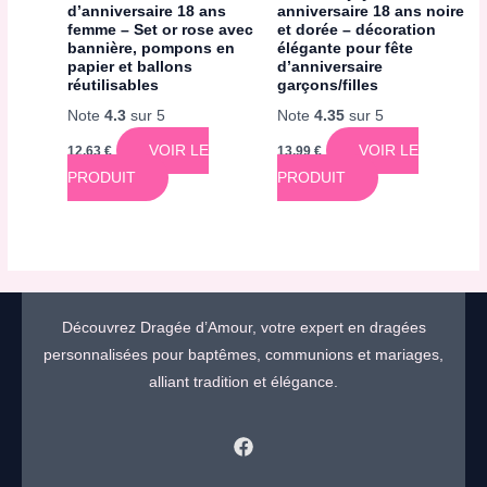
d’anniversaire 18 ans
anniversaire 18 ans noire
femme – Set or rose avec
et dorée – décoration
bannière, pompons en
élégante pour fête
papier et ballons
d’anniversaire
réutilisables
garçons/filles
Note
4.3
sur 5
Note
4.35
sur 5
VOIR LE
VOIR LE
12,63
€
13,99
€
PRODUIT
PRODUIT
Découvrez Dragée d’Amour, votre expert en dragées
personnalisées pour baptêmes, communions et mariages,
alliant tradition et élégance.