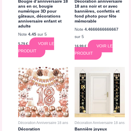
Bougie d’anniversaire 18
Décoration anniversaire
ans en or, bougie
18 ans noir et or avec
numérique 3D pour
bannières, confettis et
gâteaux, décorations
fond photo pour fête
anniversaire enfant et
mémorable
adulte
Note
4.4666666666667
Note
4.45
sur 5
sur 5
VOIR LE
5,79
€
VOIR LE
16,99
€
PRODUIT
PRODUIT
Décoration Anniversaire 18 ans
Décoration Anniversaire 18 ans
Décoration
Bannière joyeux