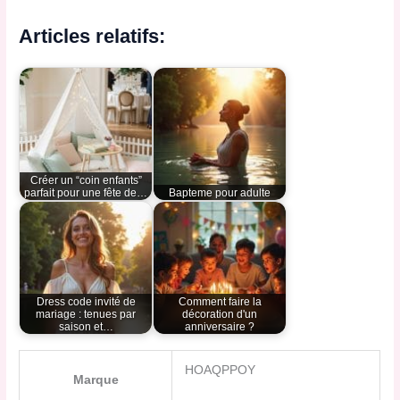
Articles relatifs:
Créer un “coin enfants”
parfait pour une fête de…
Bapteme pour adulte
Dress code invité de
Comment faire la
mariage : tenues par
décoration d'un
saison et…
anniversaire ?
HOAQPPOY
Marque