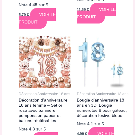
Note
4.45
sur 5
VOIR LE
11,69
€
VOIR LE
5,79
€
PRODUIT
PRODUIT
Décoration Anniversaire 18 ans
Décoration Anniversaire 18 ans
Décoration d’anniversaire
Bougie d’anniversaire 18
18 ans femme – Set or
ans en 3D, Bougie
rose avec bannière,
numérotée 8 pour gâteau,
pompons en papier et
décoration festive bleue
ballons réutilisables
Note
4.1
sur 5
Note
4.3
sur 5
VOIR LE
4,99
€