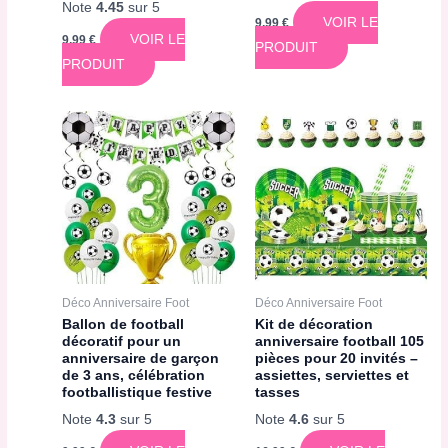
Note
4.45
sur 5
VOIR LE
9,99
€
VOIR LE
9,99
€
PRODUIT
PRODUIT
Déco Anniversaire Foot
Déco Anniversaire Foot
Ballon de football
Kit de décoration
décoratif pour un
anniversaire football 105
anniversaire de garçon
pièces pour 20 invités –
de 3 ans, célébration
assiettes, serviettes et
footballistique festive
tasses
Note
4.3
sur 5
Note
4.6
sur 5