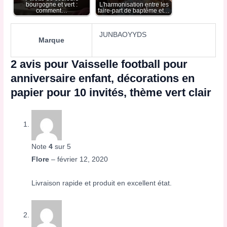
bourgogne et vert :
L'harmonisation entre les
comment…
faire-part de baptême et…
JUNBAOYYDS
Marque
2 avis pour
Vaisselle football pour
anniversaire enfant, décorations en
papier pour 10 invités, thème vert clair
Note
4
sur 5
Flore
–
février 12, 2020
Livraison rapide et produit en excellent état.