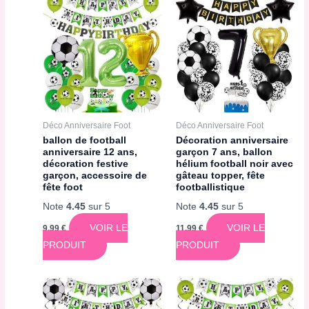
Déco Anniversaire Foot
Déco Anniversaire Foot
ballon de football
Décoration anniversaire
anniversaire 12 ans,
garçon 7 ans, ballon
décoration festive
hélium football noir avec
garçon, accessoire de
gâteau topper, fête
fête foot
footballistique
Note
4.45
sur 5
Note
4.45
sur 5
VOIR LE
VOIR LE
9,99
€
11,99
€
PRODUIT
PRODUIT