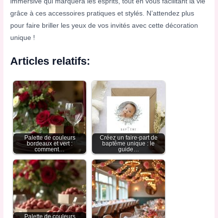
immersive qui marquera les esprits, tout en vous facilitant la vie
grâce à ces accessoires pratiques et stylés. N’attendez plus
pour faire briller les yeux de vos invités avec cette décoration
unique !
Articles relatifs:
Palette de couleurs
Créez un faire-part de
bordeaux et vert :
baptême unique : le
comment…
guide…
Palette de couleurs