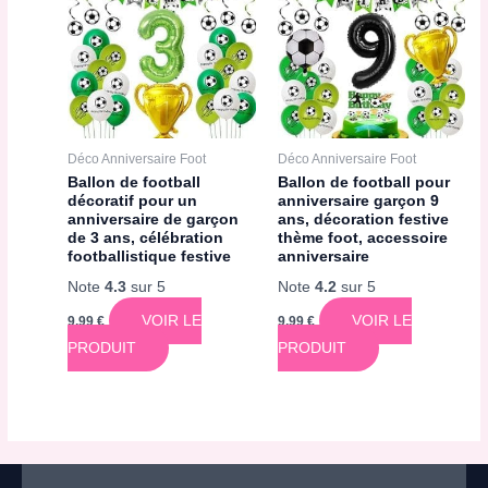
Déco Anniversaire Foot
Déco Anniversaire Foot
Ballon de football
Ballon de football pour
décoratif pour un
anniversaire garçon 9
anniversaire de garçon
ans, décoration festive
de 3 ans, célébration
thème foot, accessoire
footballistique festive
anniversaire
Note
4.3
sur 5
Note
4.2
sur 5
VOIR LE
VOIR LE
9,99
€
9,99
€
PRODUIT
PRODUIT