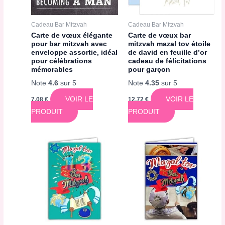
Cadeau Bar Mitzvah
Cadeau Bar Mitzvah
Carte de vœux élégante
Carte de vœux bar
pour bar mitzvah avec
mitzvah mazal tov étoile
enveloppe assortie, idéal
de david en feuille d’or
pour célébrations
cadeau de félicitations
mémorables
pour garçon
Note
4.6
sur 5
Note
4.35
sur 5
VOIR LE
VOIR LE
7,08
€
12,72
€
PRODUIT
PRODUIT