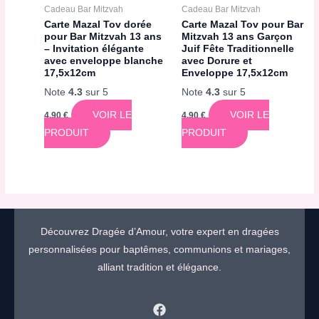
Cadeau Bar Mitzvah
Cadeau Bar Mitzvah
Carte Mazal Tov dorée
Carte Mazal Tov pour Bar
pour Bar Mitzvah 13 ans
Mitzvah 13 ans Garçon
– Invitation élégante
Juif Fête Traditionnelle
avec enveloppe blanche
avec Dorure et
17,5x12cm
Enveloppe 17,5x12cm
Note
4.3
sur 5
Note
4.3
sur 5
VOIR LE
VOIR LE
4,90
€
4,90
€
PRODUIT
PRODUIT
Découvrez Dragée d’Amour, votre expert en dragées
personnalisées pour baptêmes, communions et mariages,
alliant tradition et élégance.