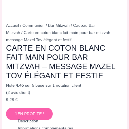
Accueil
/
Communion
/
Bar Mitzvah
/
Cadeau Bar
Mitzvah
/ Carte en coton blanc fait main pour bar mitzvah –
message Mazel Tov élégant et festif
CARTE EN COTON BLANC
FAIT MAIN POUR BAR
MITZVAH – MESSAGE MAZEL
TOV ÉLÉGANT ET FESTIF
Noté
4.45
sur 5 basé sur
1
notation client
(
2
avis client)
9,28
€
J'EN PROFITE !
Description
Informations complémentaires