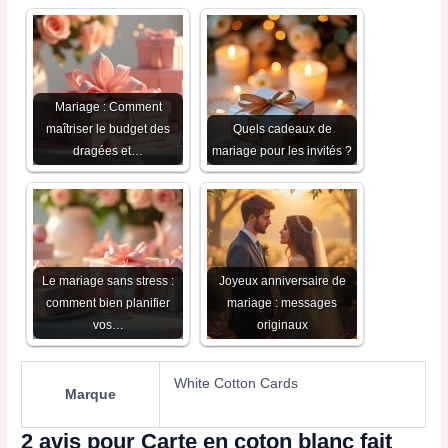
Mariage : Comment
maîtriser le budget des
Quels cadeaux de
dragées et…
mariage pour les invités ?
Le mariage sans stress :
Joyeux anniversaire de
comment bien planifier
mariage : messages
vos…
originaux
White Cotton Cards
Marque
2 avis pour
Carte en coton blanc fait