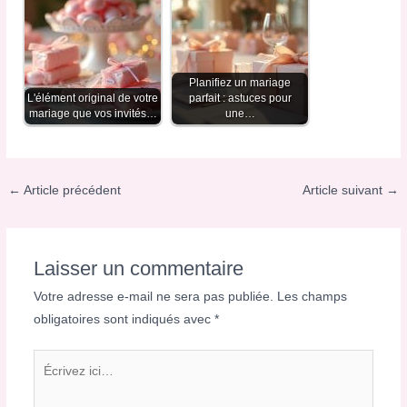
Planifiez un mariage
L'élément original de votre
parfait : astuces pour
mariage que vos invités…
une…
←
Article précédent
Article suivant
→
Laisser un commentaire
Votre adresse e-mail ne sera pas publiée.
Les champs
obligatoires sont indiqués avec
*
Écrivez
ici…