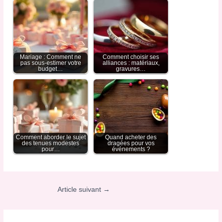
Mariage : Comment ne
Comment choisir ses
pas sous-estimer votre
alliances : matériaux,
budget…
gravures…
Comment aborder le sujet
Quand acheter des
des tenues modestes
dragées pour vos
pour…
événements ?
Article suivant
→