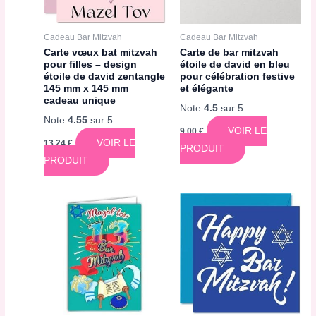
Cadeau Bar Mitzvah
Cadeau Bar Mitzvah
Carte vœux bat mitzvah
Carte de bar mitzvah
pour filles – design
étoile de david en bleu
étoile de david zentangle
pour célébration festive
145 mm x 145 mm
et élégante
cadeau unique
Note
4.5
sur 5
Note
4.55
sur 5
VOIR LE
9,00
€
VOIR LE
13,24
€
PRODUIT
PRODUIT