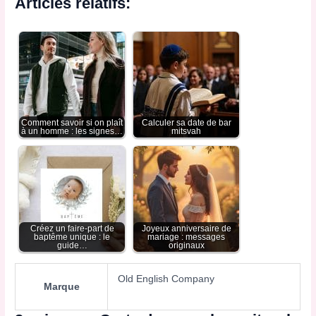
Articles relatifs:
Comment savoir si on plaît
Calculer sa date de bar
à un homme : les signes…
mitsvah​
Créez un faire-part de
Joyeux anniversaire de
baptême unique : le
mariage : messages
guide…
originaux
Old English Company
Marque