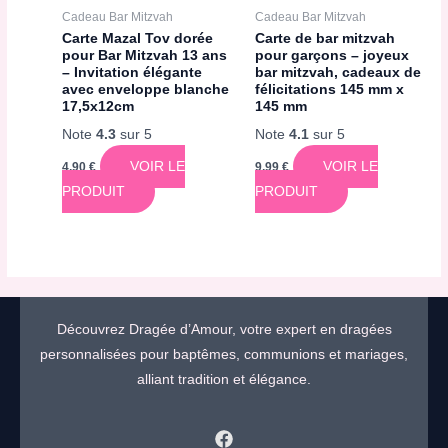
Cadeau Bar Mitzvah
Cadeau Bar Mitzvah
Carte Mazal Tov dorée
Carte de bar mitzvah
pour Bar Mitzvah 13 ans
pour garçons – joyeux
– Invitation élégante
bar mitzvah, cadeaux de
avec enveloppe blanche
félicitations 145 mm x
17,5x12cm
145 mm
Note
4.3
sur 5
Note
4.1
sur 5
VOIR LE
VOIR LE
4,90
€
9,99
€
PRODUIT
PRODUIT
Découvrez Dragée d’Amour, votre expert en dragées
personnalisées pour baptêmes, communions et mariages,
alliant tradition et élégance.