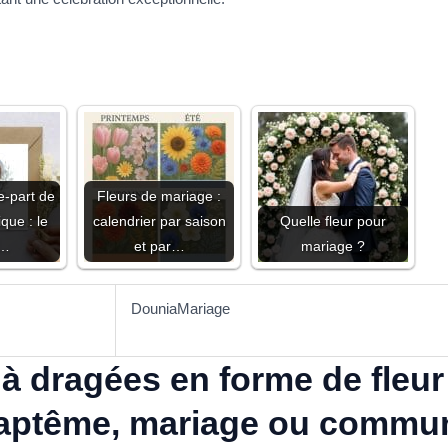
e-part de
Fleurs de mariage :
que : le
calendrier par saison
Quelle fleur pour
e…
et par…
mariage ?
DouniaMariage
 à dragées en forme de fleur
baptême, mariage ou commu