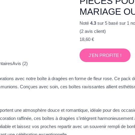
PIÈCES POU
MARIAGE O
Noté
4.3
sur 5 basé sur
1
not
(
2
avis client)
18,60
€
J'EN PROFITE !
taires
Avis (2)
ations avec notre boîte à dragées en forme de fleur rose. Ce pack de 
nions. Conçues avec soin, ces boîtes ravissantes allient esthétisme e
al apportent une atmosphère douce et romantique, idéale pour des occa
écoration raffinée, ces boîtes à dragées s’intègrent harmonieusement 
iable et laissez vos proches repartir avec un souvenir rempli de bon
tant une célébration exceptionnelle.