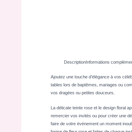
Description
Informations complémen
Ajoutez une touche d’élégance à vos célébr
tables lors de baptêmes, mariages ou commu
vos dragées ou petites douceurs.
La délicate teinte rose et le design flor
remercier vos invités ou pour créer une d
faire de votre événement un moment inoubl
forme de fleur rose et faites de chaque ins