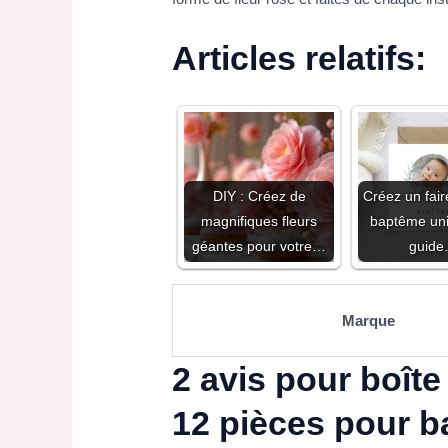
Articles relatifs:
DIY : Créez de
Créez un fair
magnifiques fleurs
baptême uni
géantes pour votre…
guid
Marque
2 avis pour
boîte
12 pièces pour 