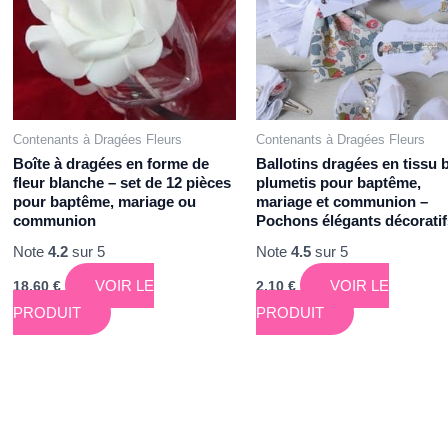
Contenants à Dragées Fleurs
Contenants à Dragées Fleurs
Boîte à dragées en forme de
Ballotins dragées en tissu 
fleur blanche – set de 12 pièces
plumetis pour baptême,
pour baptême, mariage ou
mariage et communion –
communion
Pochons élégants décorati
Note
4.2
sur 5
Note
4.5
sur 5
VOIR LE
VOIR LE
18,60
€
2,10
€
PRODUIT
PRODUIT