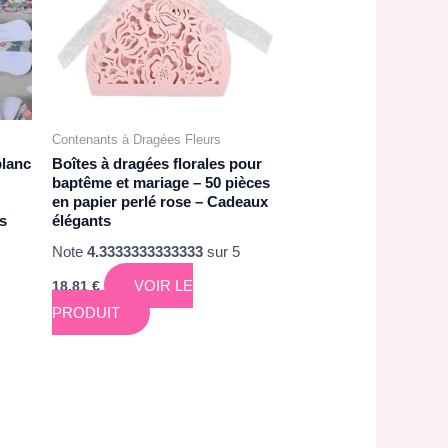
Contenants à Dragées Fleurs
blanc
Boîtes à dragées florales pour
baptême et mariage – 50 pièces
en papier perlé rose – Cadeaux
fs
élégants
Note
4.3333333333333
sur 5
VOIR LE
18,81
€
PRODUIT