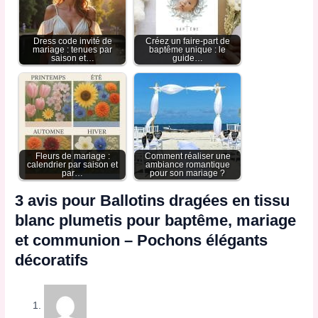
Dress code invité de
Créez un faire-part de
mariage : tenues par
baptême unique : le
saison et…
guide…
Fleurs de mariage :
Comment réaliser une
calendrier par saison et
ambiance romantique
par…
pour son mariage ?
3 avis pour
Ballotins dragées en tissu
blanc plumetis pour baptême, mariage
et communion – Pochons élégants
décoratifs