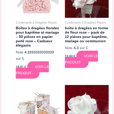
Contenants à Dragées Fleurs
Contenants à Dragées Fleurs
Boîtes à dragées florales
boîte à dragées en forme
pour baptême et mariage
de fleur rose – pack de
– 50 pièces en papier
12 pièces pour baptême,
perlé rose – Cadeaux
mariage ou communion
élégants
Note
4.3
sur 5
Note
4.3333333333333
VOIR LE
18,60
€
sur 5
PRODUIT
VOIR LE
18,81
€
PRODUIT