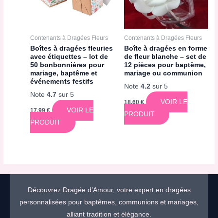
Contenants à Dragées Fleurs
Contenants à Dragées Fleurs
Boîtes à dragées fleuries
Boîte à dragées en forme
avec étiquettes – lot de
de fleur blanche – set de
50 bonbonnières pour
12 pièces pour baptême,
mariage, baptême et
mariage ou communion
événements festifs
Note
4.2
sur 5
Note
4.7
sur 5
VOIR LE
18,60
€
VOIR LE
17,99
€
PRODUIT
PRODUIT
Découvrez Dragée d’Amour, votre expert en dragées
personnalisées pour baptêmes, communions et mariages,
alliant tradition et élégance.