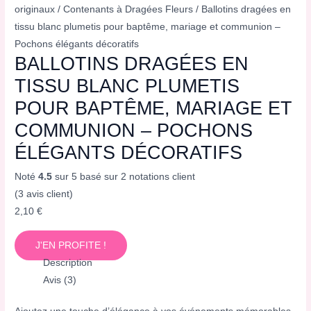
originaux
/
Contenants à Dragées Fleurs
/ Ballotins dragées en
tissu blanc plumetis pour baptême, mariage et communion –
Pochons élégants décoratifs
BALLOTINS DRAGÉES EN
TISSU BLANC PLUMETIS
POUR BAPTÊME, MARIAGE ET
COMMUNION – POCHONS
ÉLÉGANTS DÉCORATIFS
Noté
4.5
sur 5 basé sur
2
notations client
(
3
avis client)
2,10
€
J'EN PROFITE !
Description
Avis (3)