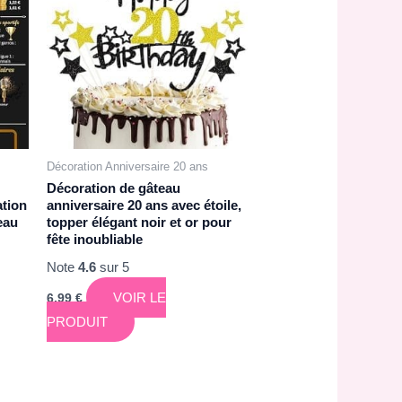
Décoration Anniversaire 20 ans
Décoration de gâteau
ation
anniversaire 20 ans avec étoile,
eau
topper élégant noir et or pour
fête inoubliable
Note
4.6
sur 5
VOIR LE
6,99
€
PRODUIT