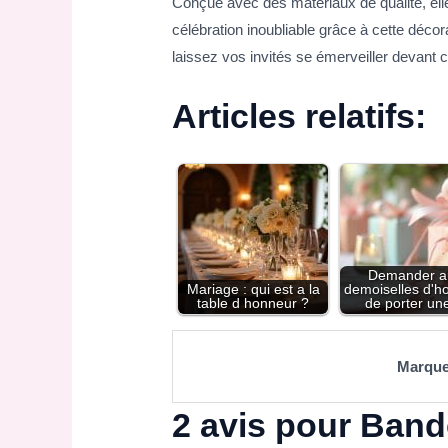
Conçue avec des matériaux de qualité, elle
célébration inoubliable grâce à cette déco
laissez vos invités se émerveiller devant c
Articles relatifs:
Demander a
Mariage : qui est a la
demoiselles d'h
table d honneur ?
de porter u
Marqu
2 avis pour
Bande