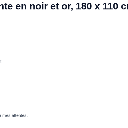
te en noir et or, 180 x 110 
t.
à mes attentes.