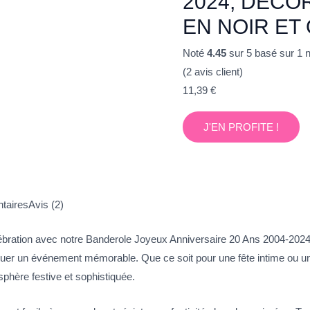
2024, DÉCO
EN NOIR ET 
Noté
4.45
sur 5 basé sur
1
n
(
2
avis client)
11,39
€
J'EN PROFITE !
taires
Avis (2)
lébration avec notre Banderole Joyeux Anniversaire 20 Ans 2004-2024
arquer un événement mémorable. Que ce soit pour une fête intime ou un
sphère festive et sophistiquée.