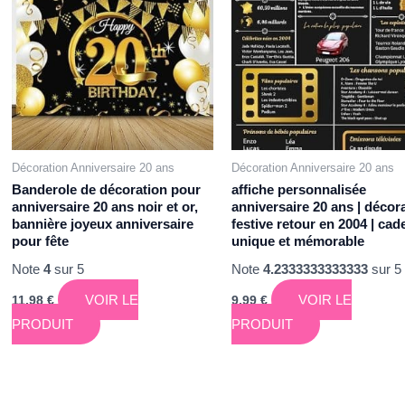
Décoration Anniversaire 20 ans
Décoration Anniversaire 20 ans
Banderole de décoration pour
affiche personnalisée
anniversaire 20 ans noir et or,
anniversaire 20 ans | décor
bannière joyeux anniversaire
festive retour en 2004 | cad
pour fête
unique et mémorable
Note
4
sur 5
Note
4.2333333333333
sur 5
VOIR LE
VOIR LE
11,98
€
9,99
€
PRODUIT
PRODUIT