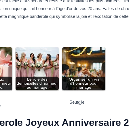
 est facile à suspendre et résiste aux festivités les plus animées. T
ration unique qui fait honneur à l’âge d’or de vos 20 ans. Faites de 
ette magnifique banderole qui symbolise la joie et l’excitation de cette
ux
Le rôle des
Organiser un vin
onneur
demoiselles d'honneur
d'honneur pour
ne…
au mariage
mariage
Seutgjie
e
role Joyeux Anniversaire 2