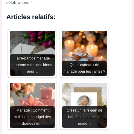
célébrations !
Articles relatifs:
Faire-part de mariage
bohème chic : nos idées
Quels cadeaux de
pour…
mariage pour les invités ?
Mariage : Comment
Créez un faire-part de
maîtriser le budget des
baptême unique : le
dragées et…
guide…