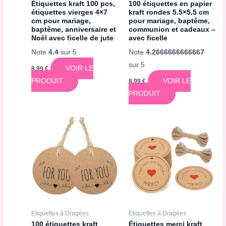
Étiquettes kraft 100 pcs,
100 étiquettes en papier
étiquettes vierges 4×7
kraft rondes 5.5×5.5 cm
cm pour mariage,
pour mariage, baptême,
baptême, anniversaire et
communion et cadeaux –
Noël avec ficelle de jute
avec ficelle
Note
4.4
sur 5
Note
4.2666666666667
sur 5
VOIR LE
8,99
€
PRODUIT
VOIR LE
8,99
€
PRODUIT
Etiquettes à Dragées
Etiquettes à Dragées
100 étiquettes kraft
Étiquettes merci kraft