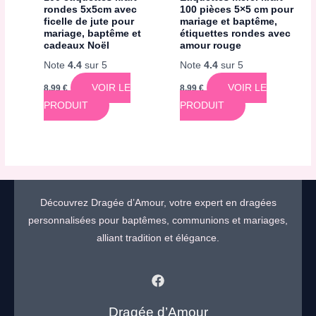
rondes 5x5cm avec
100 pièces 5×5 cm pour
ficelle de jute pour
mariage et baptême,
mariage, baptême et
étiquettes rondes avec
cadeaux Noël
amour rouge
Note
4.4
sur 5
Note
4.4
sur 5
VOIR LE
VOIR LE
8,99
€
8,99
€
PRODUIT
PRODUIT
Découvrez Dragée d’Amour, votre expert en dragées
personnalisées pour baptêmes, communions et mariages,
alliant tradition et élégance.
Dragée d’Amour