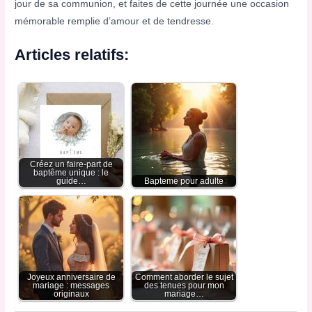
jour de sa communion, et faites de cette journée une occasion
mémorable remplie d’amour et de tendresse.
Articles relatifs:
Créez un faire-part de
baptême unique : le
guide…
Bapteme pour adulte
Joyeux anniversaire de
Comment aborder le sujet
mariage : messages
des tenues pour mon
originaux
mariage…