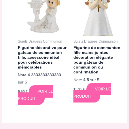
Sujets Dragées Communion
Sujets Dragées Communion
Figurine décorative pour
Figurine de communion
gâteau de communion
fille mains jointes –
fille, accessoire idéal
décoration élégante
pour célébrations
pour gâteau de
mémorables
communion ou
confirmation
Note
4.2333333333333
Note
4.5
sur 5
sur 5
VOIR LE
15,95
€
VOIR LE
6,50
€
PRODUIT
PRODUIT