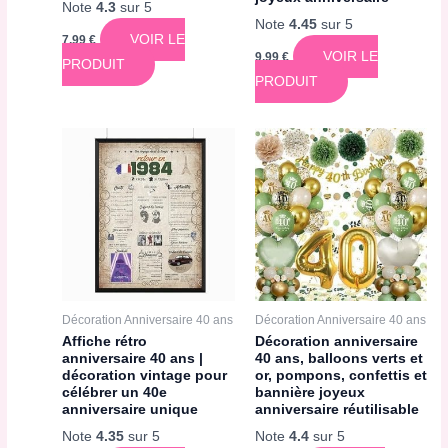
Note
4.3
sur 5
Note
4.45
sur 5
VOIR LE
7,99
€
VOIR LE
9,99
€
PRODUIT
PRODUIT
Décoration Anniversaire 40 ans
Décoration Anniversaire 40 ans
Affiche rétro
Décoration anniversaire
anniversaire 40 ans |
40 ans, balloons verts et
décoration vintage pour
or, pompons, confettis et
célébrer un 40e
bannière joyeux
anniversaire unique
anniversaire réutilisable
Note
4.35
sur 5
Note
4.4
sur 5