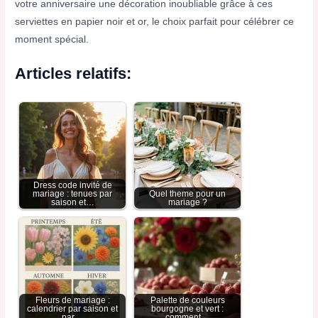
votre anniversaire une décoration inoubliable grâce à ces
serviettes en papier noir et or, le choix parfait pour célébrer ce
moment spécial.
Articles relatifs:
Dress code invité de
mariage : tenues par
Quel theme pour un
saison et…
mariage ?
Fleurs de mariage :
Palette de couleurs
calendrier par saison et
bourgogne et vert :
par…
comment…