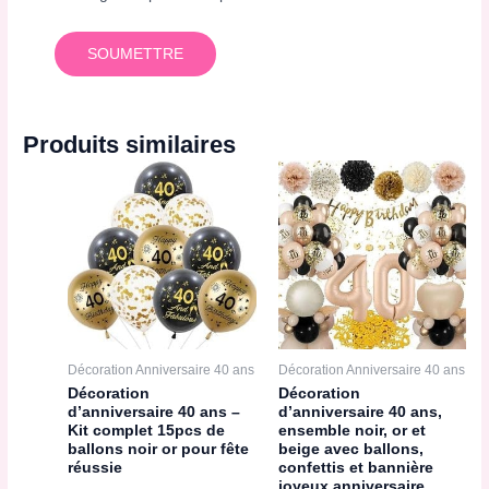
Produits similaires
Décoration Anniversaire 40 ans
Décoration Anniversaire 40 ans
Décoration
Décoration
d’anniversaire 40 ans –
d’anniversaire 40 ans,
Kit complet 15pcs de
ensemble noir, or et
ballons noir or pour fête
beige avec ballons,
réussie
confettis et bannière
joyeux anniversaire