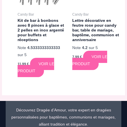
Candy Bar
Candy Bar
Kit de bar à bonbons
Lettre décorative en
avec 8 pinces à glace et
feutre rose pour candy
2 pelles en inox argenté
bar, table de mariage,
pour buffets et
baptême, communion et
réceptions
anniversaire
Note
4.5333333333333
Note
4.2
sur 5
sur 5
VOIR LE
7,99
€
VOIR LE
PRODUIT
11,99
€
PRODUIT
Découvrez Dragée d’Amour, votre expert en dragées
personnalisées pour baptêmes, communions et mariages,
alliant tradition et élégance.