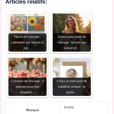
Articles relatifs:
Fleurs de mariage :
Dress code invité de
calendrier par saison et
mariage : tenues par
par…
saison et…
Conseils de mariage : 5
Créez un faire-part de
astuces pour des
baptême unique : le
dragées…
guide…
Sixfolo
Marque