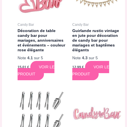
Candy Bar
Candy Bar
Décoration de table
Guirlande rustic vintage
candy bar pour
en jute pour décoration
mariages, anniversaires
de candy bar pour
et événements – couleur
mariages et baptêmes
rose élégante
élégants
Note
4.1
sur 5
Note
4.3
sur 5
VOIR LE
VOIR LE
15,01
€
12,99
€
PRODUIT
PRODUIT